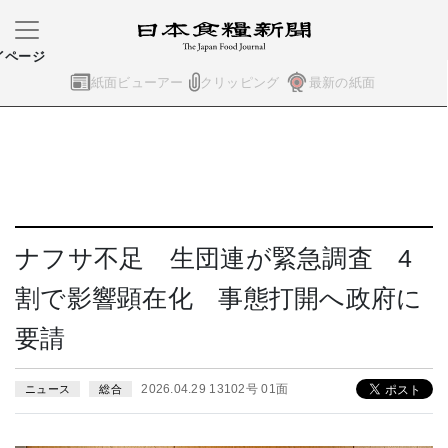
イページ
紙面ビューアー
クリッピング
最新の紙面
ナフサ不足 生団連が緊急調査 4
割で影響顕在化 事態打開へ政府に
要請
2026.04.29 13102号 01面
ニュース
総合