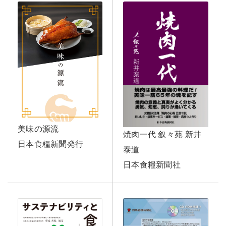
美味の源流
焼肉一代 叙々苑 新井
日本食糧新聞発行
泰道
日本食糧新聞社