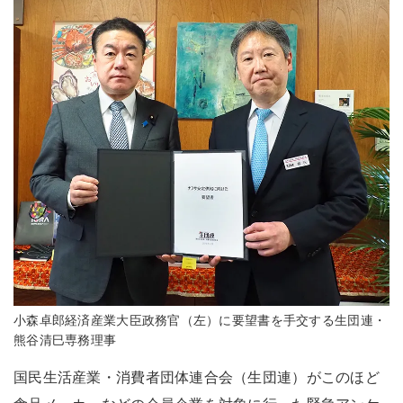
小森卓郎経済産業大臣政務官（左）に要望書を手交する生団連・
熊谷清巳専務理事
国民生活産業・消費者団体連合会（生団連）がこのほど