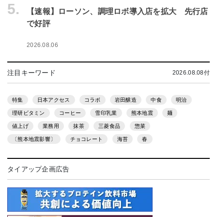
5.
【速報】ローソン、調理ロボ導入店を拡大 先行店
で好評
2026.08.06
注目キーワード
2026.08.08付
特集
日本アクセス
コラボ
岩田醸造
中食
明治
理研ビタミン
コーヒー
雪印乳業
熊本地震
麺
値上げ
業務用
抹茶
三菱食品
惣菜
〔熊本地震影響〕
チョコレート
海苔
春
タイアップ企画広告