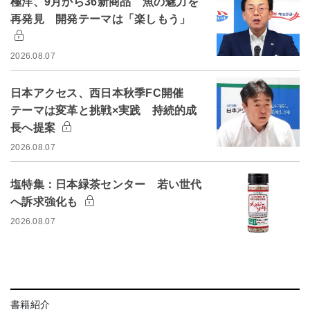
極洋、9月から36新商品 魚の魅力を
再発見 開発テーマは「楽しもう」
2026.08.07
日本アクセス、西日本秋季FC開催
テーマは変革と挑戦×実践 持続的成
長へ提案
2026.08.07
塩特集：日本緑茶センター 若い世代
へ訴求強化も
2026.08.07
書籍紹介