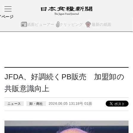
イページ
紙面ビューアー
クリッピング
最新の紙面
JFDA、好調続くPB販売 加盟卸の
共販意識向上
2026.06.05 13118号 01面
ニュース
卸・商社