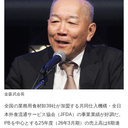
金森武会長
全国の業務用食材卸39社が加盟する共同仕入機構・全日
本外食流通サービス協会（JFDA）の事業業績が好調だ。
PBを中心とする25年度（26年3月期）の売上高は6期連