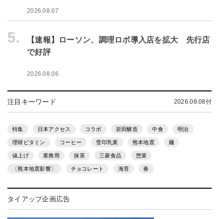
2026.08.07
5.
【速報】ローソン、調理ロボ導入店を拡大 先行店
で好評
2026.08.06
注目キーワード
2026.08.08付
特集
日本アクセス
コラボ
岩田醸造
中食
明治
理研ビタミン
コーヒー
雪印乳業
熊本地震
麺
値上げ
業務用
抹茶
三菱食品
惣菜
〔熊本地震影響〕
チョコレート
海苔
春
タイアップ企画広告