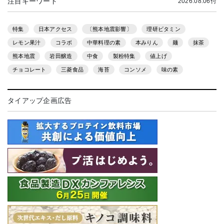
注目キーワード
2026.08.06付
特集
日本アクセス
〔熊本地震影響〕
理研ビタミン
レモン果汁
コラボ
中華料理の素
本みりん
麺
抹茶
熊本地震
岩田醸造
中食
製粉特集
値上げ
チョコレート
三菱食品
海苔
コンソメ
味の素
タイアップ企画広告