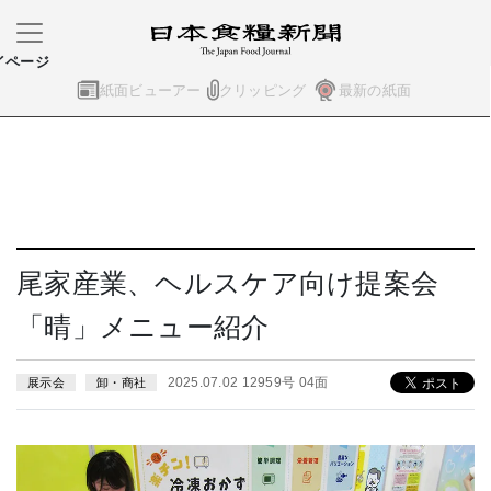
イページ
紙面ビューアー
クリッピング
最新の紙面
尾家産業、ヘルスケア向け提案会
「晴」メニュー紹介
2025.07.02 12959号 04面
展示会
卸・商社