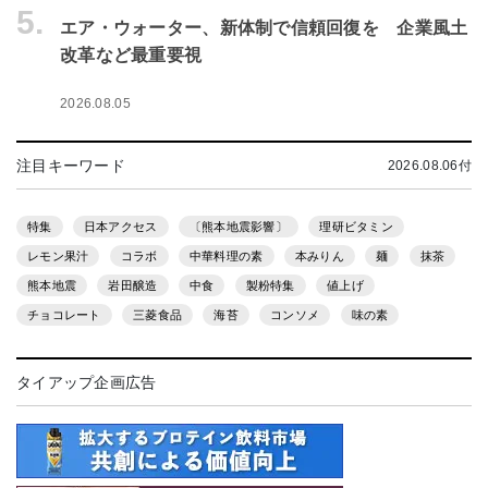
5.
エア・ウォーター、新体制で信頼回復を 企業風土
改革など最重要視
2026.08.05
注目キーワード
2026.08.06付
特集
日本アクセス
〔熊本地震影響〕
理研ビタミン
レモン果汁
コラボ
中華料理の素
本みりん
麺
抹茶
熊本地震
岩田醸造
中食
製粉特集
値上げ
チョコレート
三菱食品
海苔
コンソメ
味の素
タイアップ企画広告