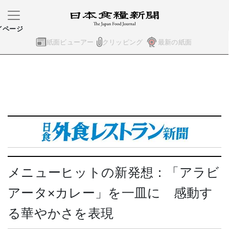
イページ
紙面ビューアー
クリッピング
最新の紙面
メニューヒットの新発想：「アラビ
アータ×カレー」を一皿に 感動す
る華やかさを表現