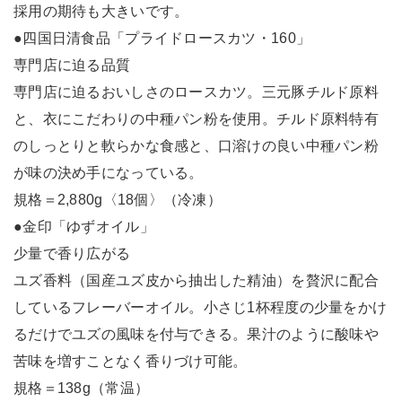
採用の期待も大きいです。
●四国日清食品「プライドロースカツ・160」
専門店に迫る品質
専門店に迫るおいしさのロースカツ。三元豚チルド原料
と、衣にこだわりの中種パン粉を使用。チルド原料特有
のしっとりと軟らかな食感と、口溶けの良い中種パン粉
が味の決め手になっている。
規格＝2,880g〈18個〉（冷凍）
●金印「ゆずオイル」
少量で香り広がる
ユズ香料（国産ユズ皮から抽出した精油）を贅沢に配合
しているフレーバーオイル。小さじ1杯程度の少量をかけ
るだけでユズの風味を付与できる。果汁のように酸味や
苦味を増すことなく香りづけ可能。
規格＝138g（常温）