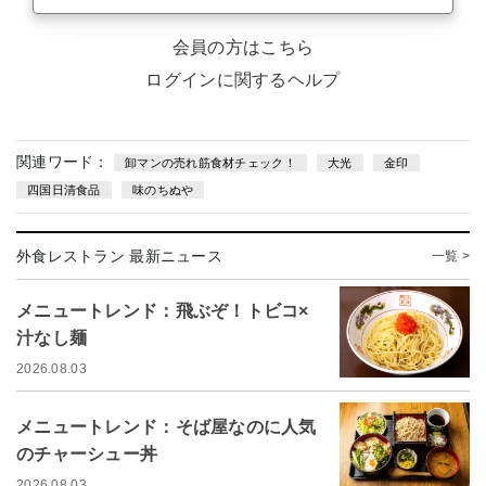
会員の方はこちら
ログインに関するヘルプ
関連ワード：
卸マンの売れ筋食材チェック！
大光
金印
四国日清食品
味のちぬや
外食レストラン 最新ニュース
一覧 >
メニュートレンド：飛ぶぞ！トビコ×
汁なし麺
2026.08.03
メニュートレンド：そば屋なのに人気
のチャーシュー丼
2026.08.03