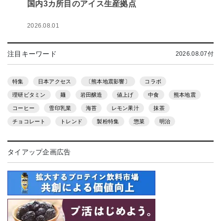
国内3カ所目のアイス生産拠点
2026.08.01
注目キーワード
2026.08.07付
特集
日本アクセス
〔熊本地震影響〕
コラボ
理研ビタミン
麺
岩田醸造
値上げ
中食
熊本地震
コーヒー
雪印乳業
海苔
レモン果汁
抹茶
チョコレート
トレンド
製粉特集
惣菜
明治
タイアップ企画広告