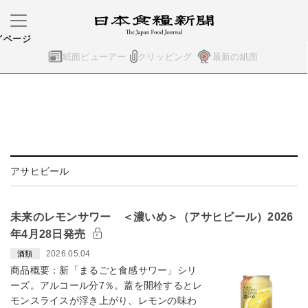
イページ
紙面ビューアー
クリッピング
最新の紙面
アサヒビール
未来のレモンサワー ＜濃いめ＞（アサヒビール）2026
年4月28日発売
2026.05.04
酒類
商品概要：新「まるごと食感サワー」シリ
ーズ。アルコール分7％。蓋を開栓するとレ
モンスライスが浮き上がり、レモンの味わ