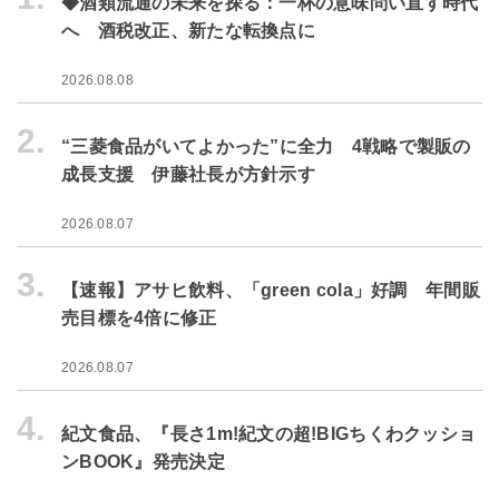
◆酒類流通の未来を探る：一杯の意味問い直す時代
へ 酒税改正、新たな転換点に
2026.08.08
2.
“三菱食品がいてよかった”に全力 4戦略で製販の
成長支援 伊藤社長が方針示す
2026.08.07
3.
【速報】アサヒ飲料、「green cola」好調 年間販
売目標を4倍に修正
2026.08.07
4.
紀文食品、『長さ1m!紀文の超!BIGちくわクッショ
ンBOOK』発売決定