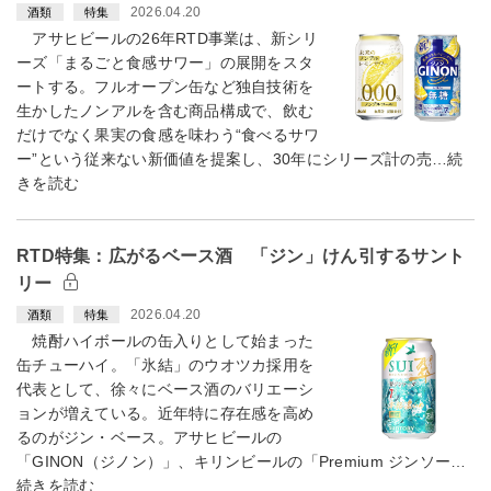
2026.04.20
酒類
特集
アサヒビールの26年RTD事業は、新シリ
ーズ「まるごと食感サワー」の展開をスタ
ートする。フルオープン缶など独自技術を
生かしたノンアルを含む商品構成で、飲む
だけでなく果実の食感を味わう“食べるサワ
ー”という従来ない新価値を提案し、30年にシリーズ計の売…続
きを読む
RTD特集：広がるベース酒 「ジン」けん引するサント
リー
2026.04.20
酒類
特集
焼酎ハイボールの缶入りとして始まった
缶チューハイ。「氷結」のウオツカ採用を
代表として、徐々にベース酒のバリエーシ
ョンが増えている。近年特に存在感を高め
るのがジン・ベース。アサヒビールの
「GINON（ジノン）」、キリンビールの「Premium ジンソー…
続きを読む