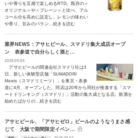
いや香りを五感で楽しめるRTD。既存の＜
オリジナル＞や＜プレーン＞と比べ、アル
コール分を高めに設定し、レモンの味わい
や香り、甘みのバラン…続きを読む
業界NEWS：アサヒビール、スマドリ集大成店オープ
ン 表参道で自分らしく酒と…
2026.05.04
アサヒビールの関連会社スマドリ社は3
日、新しい体験型店舗「SUMADORI
Meets（スマドリミーツ）」を東京・表参
道に4月、オープンした。同店は20年から同社が推進する「スマ
ートドリンキング（スマドリ）」活動の集大成となる店。飲酒を
始めたばかりの…続きを読む
アサヒビール、「アサヒゼロ」ビールのようなうまさ感
じて 大阪で期間限定イベン…