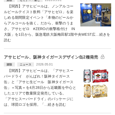
2026.05.01
酒類
セミナー・催し
【関西】アサヒビールは、ノンアルコー
ルビールテイスト飲料「アサヒゼロ」を楽
しめる期間限定イベント「本物のビールか
らアルコールを抜く。だから、衝撃のうま
さ。アサヒゼロ #ZEROの衝撃格付け IN
大阪」を1日から、阪急電鉄大阪梅田駅1階中央WEST広…続きを
読む
アサヒビール、阪神タイガースデザイン缶2種発売
2026.05.01
酒類
ニュース
【関西】アサヒビールは、「アサヒスー
パードライ がんばれ！阪神タイガース
缶」と「アサヒ生ビール 阪神タイガース
缶」＝写真＝を4月28日から近畿圏を中心と
したエリアで数量限定発売している。
「アサヒスーパードライ」のパッケージに
は、球団ロゴを採用。「…続きを読む