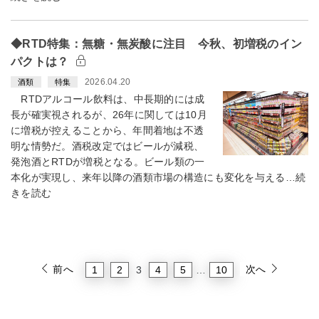
◆RTD特集：無糖・無炭酸に注目 今秋、初増税のイン
パクトは？
2026.04.20
酒類
特集
RTDアルコール飲料は、中長期的には成
長が確実視されるが、26年に関しては10月
に増税が控えることから、年間着地は不透
明な情勢だ。酒税改定ではビールが減税、
発泡酒とRTDが増税となる。ビール類の一
本化が実現し、来年以降の酒類市場の構造にも変化を与える…続
きを読む
前へ
次へ
1
2
4
5
10
3
…