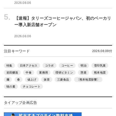
2026.08.06
5.
【速報】タリーズコーヒージャパン、初のベーカリ
ー導入新店舗オープン
2026.08.06
注目キーワード
2026.08.09付
特集
日本アクセス
コラボ
コーヒー
明治
雪印乳業
岩田醸造
中食
業務用
理研ビタミン
惣菜
熊本地震
麺
春
値上げ
抹茶
三菱食品
〔熊本地震影響〕
味の素
チョコレート
タイアップ企画広告