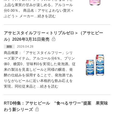
上品な果実の甘みが楽しめる。アルコール
分0.00％。 商品名：アサヒよわない贅沢＜
ぶどう＞ メーカー…続きを読む
アサヒスタイルフリー＜トリプルゼロ＞（アサヒビー
ル）2026年3月31日発売
2026.04.28
酒類
商品概要：「アサヒスタイルフリー」シリ
ーズ新アイテム。アルコール分6％。プリン
体0、糖質0、甘味料0を実現した発泡酒。従
来の製法を見直しビールと同様の醸造、発
酵の仕組みを採用することで、発泡酒であ
りながらビールに近い本格的な飲み応えを
実現。同社従来品と…続きを読む
RTD特集：アサヒビール “食べるサワー”提案 果実味
わう新シリーズ