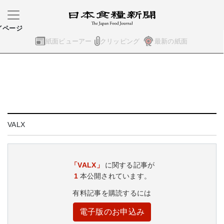
イページ
紙面ビューアー
クリッピング
最新の紙面
VALX
「VALX」
に関する記事が
1
本公開されています。
有料記事を購読するには
電子版のお申込み