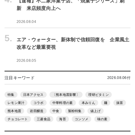
【速報】不二家洋菓子店、「焼菓子シリーズ」刷
新 来店頻度向上へ
2026.08.04
5.
エア・ウォーター、新体制で信頼回復を 企業風土
改革など最重要視
2026.08.05
注目キーワード
2026.08.06付
特集
日本アクセス
〔熊本地震影響〕
理研ビタミン
レモン果汁
コラボ
中華料理の素
本みりん
麺
抹茶
熊本地震
岩田醸造
中食
製粉特集
値上げ
チョコレート
三菱食品
海苔
コンソメ
味の素