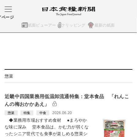
イページ
紙面ビューアー
クリッピング
最新の紙面
惣菜
近畿中四国業務用低温卸流通特集：堂本食品 「れんこ
んの梅おかかあえ」
2026.06.20
惣菜
特集
中食
◆業務用市場おすすめ食材 ●まろやか
な味に深み 堂本食品は、かむ力が弱くな
ったシニア世代でも食事が楽しめる惣菜シ