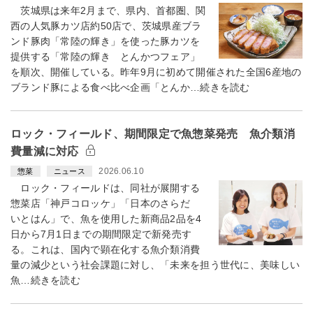
茨城県は来年2月まで、県内、首都圏、関
西の人気豚カツ店約50店で、茨城県産ブラ
ンド豚肉「常陸の輝き」を使った豚カツを
提供する「常陸の輝き とんかつフェア」
を順次、開催している。昨年9月に初めて開催された全国6産地の
ブランド豚による食べ比べ企画「とんか…続きを読む
ロック・フィールド、期間限定で魚惣菜発売 魚介類消
費量減に対応
2026.06.10
惣菜
ニュース
ロック・フィールドは、同社が展開する
惣菜店「神戸コロッケ」「日本のさらだ
いとはん」で、魚を使用した新商品2品を4
日から7月1日までの期間限定で新発売す
る。これは、国内で顕在化する魚介類消費
量の減少という社会課題に対し、「未来を担う世代に、美味しい
魚…続きを読む