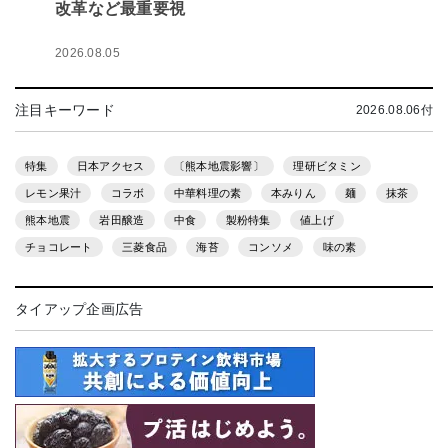
改革など最重要視
2026.08.05
注目キーワード
2026.08.06付
特集
日本アクセス
〔熊本地震影響〕
理研ビタミン
レモン果汁
コラボ
中華料理の素
本みりん
麺
抹茶
熊本地震
岩田醸造
中食
製粉特集
値上げ
チョコレート
三菱食品
海苔
コンソメ
味の素
タイアップ企画広告