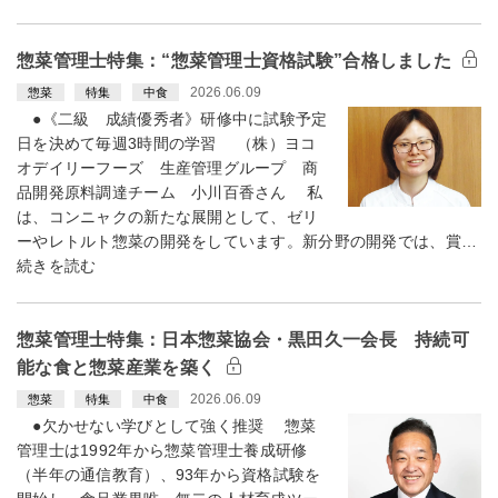
惣菜管理士特集：“惣菜管理士資格試験”合格しました
2026.06.09
惣菜
特集
中食
●《二級 成績優秀者》研修中に試験予定
日を決めて毎週3時間の学習 （株）ヨコ
オデイリーフーズ 生産管理グループ 商
品開発原料調達チーム 小川百香さん 私
は、コンニャクの新たな展開として、ゼリ
ーやレトルト惣菜の開発をしています。新分野の開発では、賞…
続きを読む
惣菜管理士特集：日本惣菜協会・黒田久一会長 持続可
能な食と惣菜産業を築く
2026.06.09
惣菜
特集
中食
●欠かせない学びとして強く推奨 惣菜
管理士は1992年から惣菜管理士養成研修
（半年の通信教育）、93年から資格試験を