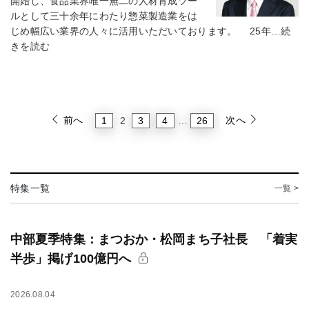
開始し、食品業界唯一無二の人材育成ツー
ルとして三十余年にわたり惣菜製造業をは
じめ幅広い業界の人々に活用いただいております。 25年…続
きを読む
前へ
次へ
1
3
4
26
2
…
特集一覧
一覧 >
中部夏季特集：まつおか・松岡まち子社長 「着実
半歩」掲げ100億円へ
2026.08.04