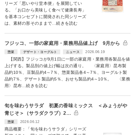
リーズ「思いやり堂本便」を展開してい
る。「お口から美味しく食べて健康長寿」
を基本コンセプトに開発された同シリーズ
は、素材の形そのままで…続きを読む
フジッコ、一部の家庭用・業務用品値上げ 9月から
2026.06.19
惣菜
デザート・ヨーグルト
ニュース
【関西】フジッコが9月1日に一部の家庭用・業務用各製品を値
上げする。製品別の値上げ幅は次の通り。 〈家庭用〉昆布製
品約10％、豆製品約4～7％、惣菜製品各4～7％、ヨーグルト製
品約7％、デザート製品約5％、おせち製品約4～10％。 〈業務
用〉昆布…続きを読む
旬を味わうサラダ 初夏の香味ミックス ＜みょうがや
青じそ＞（サラダクラブ）2…
2026.06.12
惣菜
商品概要：「旬を味わうサラダ」シリーズ