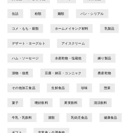
缶詰
粉類
麺類
パン・シリアル
コメ・もち・穀類
ホームメイキング材料
乳製品
デザート・ヨーグルト
アイスクリーム
ハム・ソーセージ
水産乾物・塩蔵他
練り製品
漬物・佃煮
豆腐・納豆・コンニャク
農産乾物
その他加工食品
生鮮食品
珍味
惣菜
菓子
嗜好飲料
果実飲料
清涼飲料
牛乳・乳飲料
酒類
乳幼児食品
健康食品
ギフト
非常食・介護食他