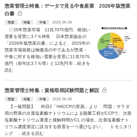
惣菜管理士特集：データで見る中食産業 2026年版惣菜
白書
2026.06.09
惣菜
特集
中食
◇25年惣菜市場 11兆7075億円、根強い
需要を背景に3.7％伸長 日本惣菜協会の
「2026年版惣菜白書」によると、2025年の
惣菜市場規模は物価高の中であるが惣菜・
中食に対する根強い需要を背景に11兆7075
億円（前年比3.7％増）と12兆円市…続きを
読む
惣菜管理士特集：資格取得試験問題と解説
2026.06.09
惣菜
特集
中食
【一級問題】 科目2「HACCPの実践」より 問題：サラダ
用の野菜の次亜塩素酸ナトリウムによる殺菌工程がCCPで、次亜
塩素酸ナトリウム濃度と接触時間がCL の場合、次亜塩素酸ナト
リウム濃度測定に該当する措置を一つ選びなさい。 1.モニタリ
ング …続きを読む