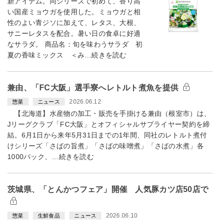
新アイテム。同シリーズで初めて、香り高
い国産ミョウガを使用した。ミョウガと相
性のよい青ジソに加えて、レタス、大根、
サニーレタスを配合。暑い日の食卓に好適
なサラダ。 商品名：旬を味わうサラダ 初
夏の香味ミックス ＜み…続きを読む
兼由、「FC大阪」選手寮へレトルト煮魚を提供
2026.06.12
惣菜
ニュース
【北海道】水産物の加工・販売を手掛ける兼由（根室市）は、
Jリーグクラブ「FC大阪」とオフィシャルサプライヤー契約を締
結。6月1日から来年5月31日までの1年間、同社のレトルト煮付
けシリーズ「さばの旨煮」「さばの味噌煮」「さばの水煮」各
1000パック、…続きを読む
茨城県、「とんかつフェア」開催 人気豚カツ店50店で
2026.06.10
惣菜
生鮮食品
ニュース