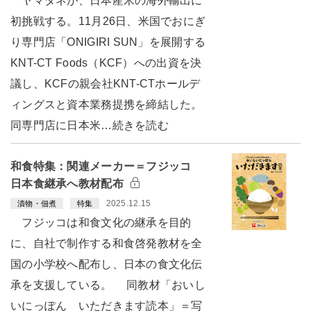
ヤマタネが、日本産米の海外輸出に
初挑戦する。11月26日、米国でおにぎ
り専門店「ONIGIRI SUN」を展開する
KNT-CT Foods（KCF）への出資を決
議し、KCFの親会社KNT-CTホールデ
ィングスと資本業務提携を締結した。
同専門店に日本米…続きを読む
和食特集：関連メーカー＝フジッコ
日本食継承へ教材配布
2025.12.15
漬物・佃煮
特集
フジッコは和食文化の継承を目的
に、自社で制作する和食啓発教材を全
国の小学校へ配布し、日本の食文化伝
承を支援している。 同教材「おいし
いにっぽん いただきます読本」＝写