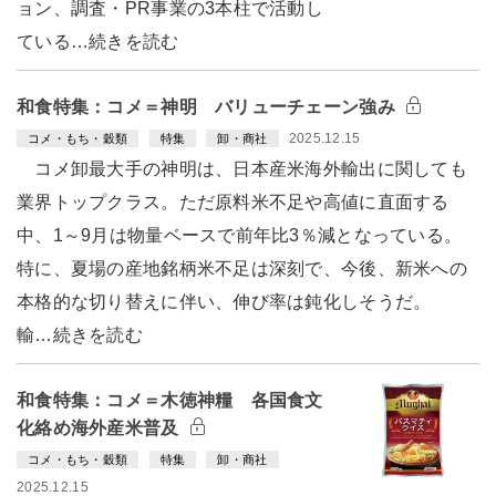
ョン、調査・PR事業の3本柱で活動し
ている…続きを読む
和食特集：コメ＝神明 バリューチェーン強み
2025.12.15
コメ・もち・穀類
特集
卸・商社
コメ卸最大手の神明は、日本産米海外輸出に関しても
業界トップクラス。ただ原料米不足や高値に直面する
中、1～9月は物量ベースで前年比3％減となっている。
特に、夏場の産地銘柄米不足は深刻で、今後、新米への
本格的な切り替えに伴い、伸び率は鈍化しそうだ。
輸…続きを読む
和食特集：コメ＝木徳神糧 各国食文
化絡め海外産米普及
コメ・もち・穀類
特集
卸・商社
2025.12.15