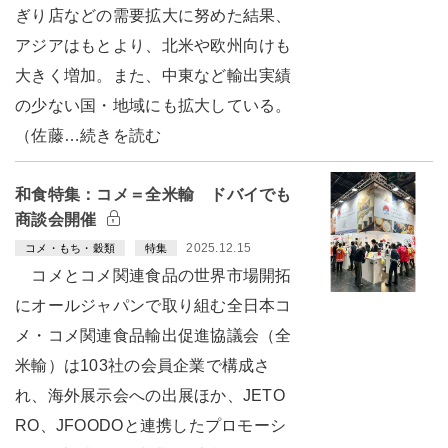
ぎり店などの需要拡大に努めた結果、
アジアはもとより、北米や欧州向けも
大きく増加。また、中東など輸出実績
の少ない国・地域にも拡大している。
（佐藤…続きを読む
和食特集：コメ＝全米輸 ドバイでも
商談会開催
2025.12.15
コメ・もち・穀類
特集
コメとコメ関連食品の世界市場開拓
にオールジャパンで取り組む全日本コ
メ・コメ関連食品輸出促進協議会（全
米輸）は103社の会員企業で構成さ
れ、海外展示会への出展ほか、JETO
RO、JFOODOと連携したプロモーシ