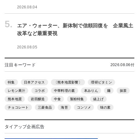
2026.08.04
5.
エア・ウォーター、新体制で信頼回復を 企業風土
改革など最重要視
2026.08.05
注目キーワード
2026.08.06付
特集
日本アクセス
〔熊本地震影響〕
理研ビタミン
レモン果汁
コラボ
中華料理の素
本みりん
麺
抹茶
熊本地震
岩田醸造
中食
製粉特集
値上げ
チョコレート
三菱食品
海苔
コンソメ
味の素
タイアップ企画広告