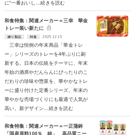
に“一番おいし…続きを読む
和食特集：関連メーカー＝三幸 華金
トレー装い新たに
2025.12.15
練り製品
特集
三幸は恒例の年末商品「華金トレ
ー」シリーズのトレーを4年ぶりに刷
新する。日本の伝統をテーマに、年末
年始の酒席やだんらんにぴったりのこ
だわりの珍味や惣菜を、華やかなトレ
ーに盛り付けた定番シリーズ。年末の
華やかな売場づくりにも最適で人気が
高い。新デザイン…続きを読む
和食特集：関連メーカー＝一正蒲鉾
「国産原料100％ 純」 高品質ニー