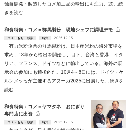
独自開発・製造したコメ加工品の輸出にも注力、20…続
きを読む
和食特集：コメ＝群馬製粉 現地シェフに調理デモ
2025.12.15
コメ・もち・穀類
特集
有力米粉企業の群馬製粉は、日本産米粉の海外市場を
求め、18年から輸出を開始し、目下、台湾と香港、イタ
リア、フランス、ドイツなどに輸出している。海外の展
示会の参加にも積極的だ。10月4～8日には、ドイツ・ケ
ルンメッセが主催するアヌーガ2025に出展した…続きを
読む
和食特集：コメ＝ヤマタネ おにぎり
専門店に出資
2025.12.15
コメ・もち・穀類
特集