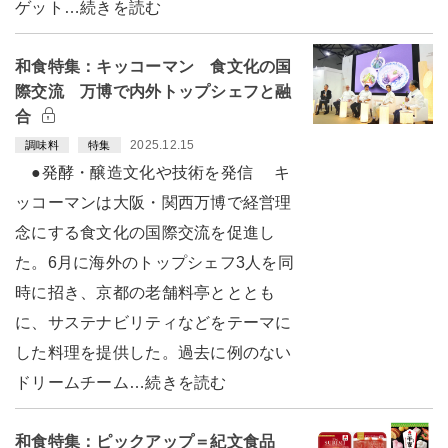
ゲット…続きを読む
和食特集：キッコーマン 食文化の国
際交流 万博で内外トップシェフと融
合
2025.12.15
調味料
特集
●発酵・醸造文化や技術を発信 キ
ッコーマンは大阪・関西万博で経営理
念にする食文化の国際交流を促進し
た。6月に海外のトップシェフ3人を同
時に招き、京都の老舗料亭とととも
に、サステナビリティなどをテーマに
した料理を提供した。過去に例のない
ドリームチーム…続きを読む
和食特集：ピックアップ＝紀文食品