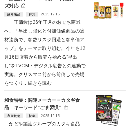
ズ対応
2025.12.15
練り製品
特集
一正蒲鉾は26年正月のおせち商戦
へ、「早出し強化と付加価値商品の適
材適所で、客数リスク回避と客単価ア
ップ」をテーマに取り組む。今年も12
月16日店着から販売を始める“早出
し”をTVCM・デジタル広告との連動で
実施。クリスマス前から前倒しで売場
をつくり…続きを読む
和食特集：関連メーカー＝カタギ食
品 キーワード“ごま習慣”
2025.12.15
農産乾物
特集
かどや製油グループのカタギ食品