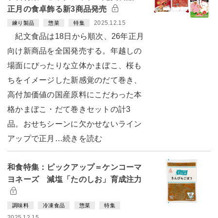
正月の食卓飾る新3商品発売
2025.12.15
練り製品
惣菜
特集
紀文食品は18日から順次、26年正月
向け新商品を全国発売する。年越しの
場面にぴったりな立体かまぼこ、桜も
ちをイメージした新感覚のだて巻き、
高付加価値の国産原料にこだわった本
格かまぼこ・だて巻きセットの計3
品。おせちシーンに欠かせないライン
アップで正月…続きを読む
和食特集：ピックアップ＝ケンコーマ
ヨネーズ 減塩「たのしお」育成注力
調味料
冷凍食品
惣菜
特集
2025.12.15