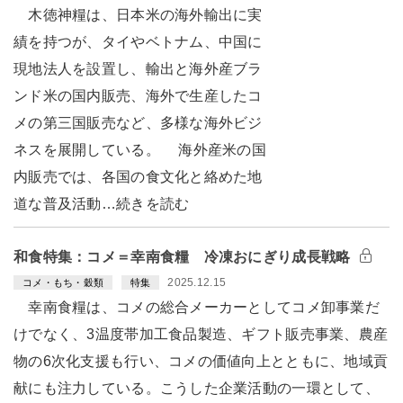
木徳神糧は、日本米の海外輸出に実
績を持つが、タイやベトナム、中国に
現地法人を設置し、輸出と海外産ブラ
ンド米の国内販売、海外で生産したコ
メの第三国販売など、多様な海外ビジ
ネスを展開している。 海外産米の国
内販売では、各国の食文化と絡めた地
道な普及活動…続きを読む
和食特集：コメ＝幸南食糧 冷凍おにぎり成長戦略
2025.12.15
コメ・もち・穀類
特集
幸南食糧は、コメの総合メーカーとしてコメ卸事業だ
けでなく、3温度帯加工食品製造、ギフト販売事業、農産
物の6次化支援も行い、コメの価値向上とともに、地域貢
献にも注力している。こうした企業活動の一環として、