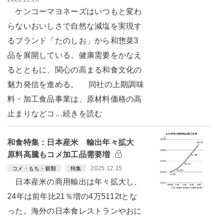
ケンコーマヨネーズはいつもと変わ
らないおいしさで自然な減塩を実現す
るブランド「たのしお」から和惣菜3
品を展開している。健康需要をかなえ
るとともに、関心の高まる和食文化の
魅力発信を進める。 同社の上期調味
料・加工食品事業は、原材料価格の高
止まりなどコ…続きを読む
和食特集：日本産米 輸出年々拡大
原料高騰もコメ加工品需要増
2025.12.15
コメ・もち・穀類
特集
日本産米の商用輸出は年々拡大し、
24年は前年比21％増の4万5112tとな
った。海外の日本食レストランやおに