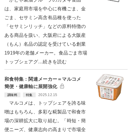
は、家庭用市場を中心に有機ごま、金
ごま、セサミン高含有品種を使った
「セサミンリッチ」などの原料特徴の
ある商品を扱い、大阪府による大阪産
（もん）名品の認定を受けている創業
1919年の老舗メーカー。食品ごま市場
トップシェアグ…続きを読む
和食特集：関連メーカー＝マルコメ
簡便・健康軸に展開強化
2025.12.15
調味料
特集
マルコメは、トップシェアを誇る味
噌はもちろん、多彩な糀製品で和食市
場の深耕拡大に取り組む。「時短・簡
便ニーズ、健康志向の高まりで市場全