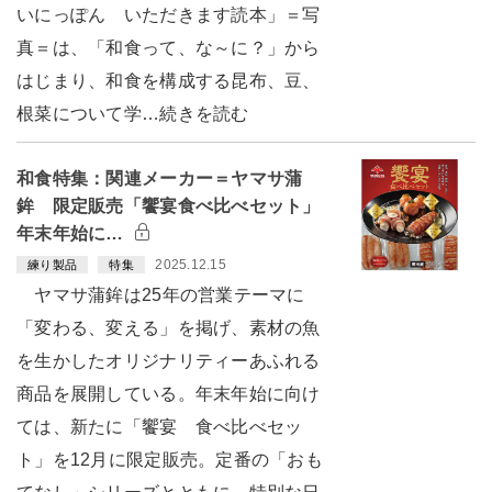
いにっぽん いただきます読本」＝写
真＝は、「和食って、な～に？」から
はじまり、和食を構成する昆布、豆、
根菜について学…続きを読む
和食特集：関連メーカー＝ヤマサ蒲
鉾 限定販売「饗宴食べ比べセット」
年末年始に…
2025.12.15
練り製品
特集
ヤマサ蒲鉾は25年の営業テーマに
「変わる、変える」を掲げ、素材の魚
を生かしたオリジナリティーあふれる
商品を展開している。年末年始に向け
ては、新たに「饗宴 食べ比べセッ
ト」を12月に限定販売。定番の「おも