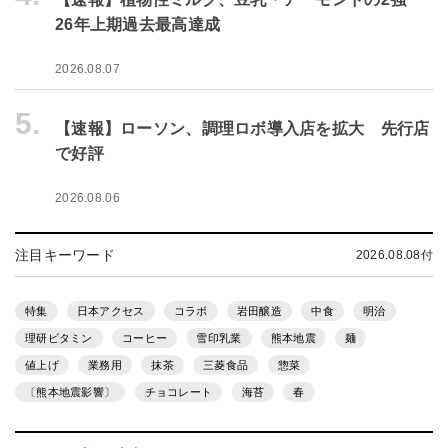
26年上期過去最高達成
2026.08.07
5.
【速報】ローソン、調理ロボ導入店を拡大 先行店
で好評
2026.08.06
注目キーワード
2026.08.08付
特集
日本アクセス
コラボ
岩田醸造
中食
明治
理研ビタミン
コーヒー
雪印乳業
熊本地震
麺
値上げ
業務用
抹茶
三菱食品
惣菜
〔熊本地震影響〕
チョコレート
海苔
春