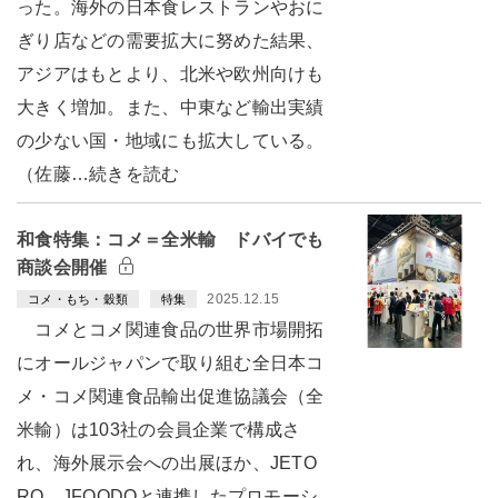
った。海外の日本食レストランやおに
ぎり店などの需要拡大に努めた結果、
アジアはもとより、北米や欧州向けも
大きく増加。また、中東など輸出実績
の少ない国・地域にも拡大している。
（佐藤…続きを読む
和食特集：コメ＝全米輸 ドバイでも
商談会開催
2025.12.15
コメ・もち・穀類
特集
コメとコメ関連食品の世界市場開拓
にオールジャパンで取り組む全日本コ
メ・コメ関連食品輸出促進協議会（全
米輸）は103社の会員企業で構成さ
れ、海外展示会への出展ほか、JETO
RO、JFOODOと連携したプロモーシ