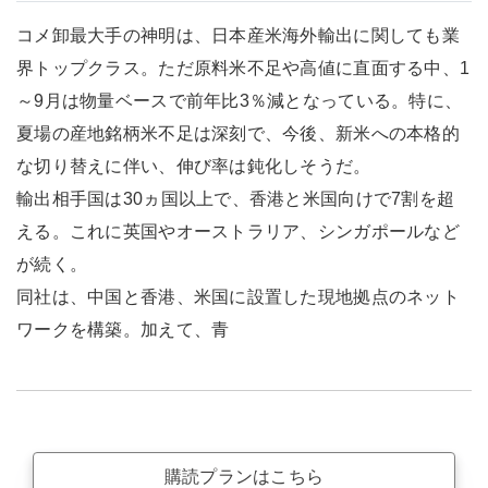
コメ卸最大手の神明は、日本産米海外輸出に関しても業
界トップクラス。ただ原料米不足や高値に直面する中、1
～9月は物量ベースで前年比3％減となっている。特に、
夏場の産地銘柄米不足は深刻で、今後、新米への本格的
な切り替えに伴い、伸び率は鈍化しそうだ。
輸出相手国は30ヵ国以上で、香港と米国向けで7割を超
える。これに英国やオーストラリア、シンガポールなど
が続く。
同社は、中国と香港、米国に設置した現地拠点のネット
ワークを構築。加えて、青
購読プランはこちら