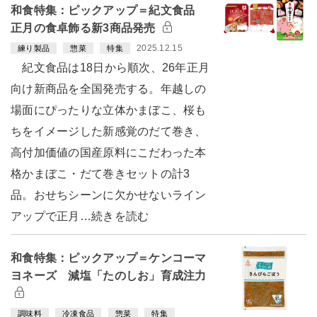
和食特集：ピックアップ＝紀文食品
正月の食卓飾る新3商品発売
2025.12.15
練り製品
惣菜
特集
紀文食品は18日から順次、26年正月
向け新商品を全国発売する。年越しの
場面にぴったりな立体かまぼこ、桜も
ちをイメージした新感覚のだて巻き、
高付加価値の国産原料にこだわった本
格かまぼこ・だて巻きセットの計3
品。おせちシーンに欠かせないライン
アップで正月…続きを読む
和食特集：ピックアップ＝ケンコーマ
ヨネーズ 減塩「たのしお」育成注力
調味料
冷凍食品
惣菜
特集