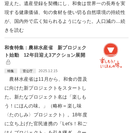
迎えた。遺産登録を契機にし、和食は世界一の長寿を実
現する健康価値、旬の食材を使い切る自然環境の持続性
が、国内外で広く知られるようになった。人口減の…続
きを読む
和食特集：農林水産省 新プロジェク
ト始動 12年目迎え3アクション展開
2025.12.15
特集
官公庁
農林水産省は11月から、和食の普及
に向けた新プロジェクトをスタートし
た。新たなプロジェクト名は「楽しも
う！にほんの味。」（略称＝楽し味
〈たのしみ〉プロジェクト）。18年度
に立ち上げた官民連携の「Let's！和ご
はんプロジェクト」を引き継ぎ、ター