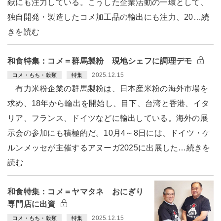
献にも注力している。こうした企業活動の一環として、
独自開発・製造したコメ加工品の輸出にも注力、20…続
きを読む
和食特集：コメ＝群馬製粉 現地シェフに調理デモ
2025.12.15
コメ・もち・穀類
特集
有力米粉企業の群馬製粉は、日本産米粉の海外市場を
求め、18年から輸出を開始し、目下、台湾と香港、イタ
リア、フランス、ドイツなどに輸出している。海外の展
示会の参加にも積極的だ。10月4～8日には、ドイツ・ケ
ルンメッセが主催するアヌーガ2025に出展した…続きを
読む
和食特集：コメ＝ヤマタネ おにぎり
専門店に出資
2025.12.15
コメ・もち・穀類
特集