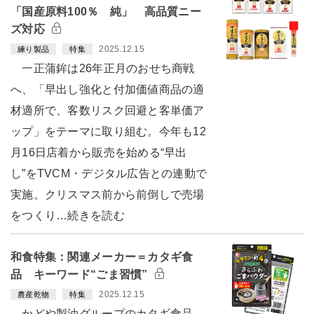
「国産原料100％ 純」 高品質ニー
ズ対応
2025.12.15
練り製品
特集
一正蒲鉾は26年正月のおせち商戦
へ、「早出し強化と付加価値商品の適
材適所で、客数リスク回避と客単価ア
ップ」をテーマに取り組む。今年も12
月16日店着から販売を始める“早出
し”をTVCM・デジタル広告との連動で
実施。クリスマス前から前倒しで売場
をつくり…続きを読む
和食特集：関連メーカー＝カタギ食
品 キーワード“ごま習慣”
2025.12.15
農産乾物
特集
かどや製油グループのカタギ食品