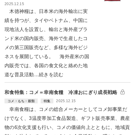
2025.12.15
木徳神糧は、日本米の海外輸出に実
績を持つが、タイやベトナム、中国に
現地法人を設置し、輸出と海外産ブラ
ンド米の国内販売、海外で生産したコ
メの第三国販売など、多様な海外ビジ
ネスを展開している。 海外産米の国
内販売では、各国の食文化と絡めた地
道な普及活動…続きを読む
和食特集：コメ＝幸南食糧 冷凍おにぎり成長戦略
2025.12.15
コメ・もち・穀類
特集
幸南食糧は、コメの総合メーカーとしてコメ卸事業だ
けでなく、3温度帯加工食品製造、ギフト販売事業、農産
物の6次化支援も行い、コメの価値向上とともに、地域貢