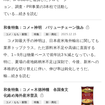
ョン、調査・PR事業の3本柱で活動し
ている…続きを読む
和食特集：コメ＝神明 バリューチェーン強み
2025.12.15
コメ・もち・穀類
特集
卸・商社
コメ卸最大手の神明は、日本産米海外輸出に関しても
業界トップクラス。ただ原料米不足や高値に直面する
中、1～9月は物量ベースで前年比3％減となっている。
特に、夏場の産地銘柄米不足は深刻で、今後、新米への
本格的な切り替えに伴い、伸び率は鈍化しそうだ。
輸…続きを読む
和食特集：コメ＝木徳神糧 各国食文
化絡め海外産米普及
コメ・もち・穀類
特集
卸・商社