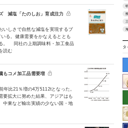
ズ 減塩「たのしお」育成注力
おいしさで自然な減塩を実現するブ
ている。健康需要をかなえるととも
る。 同社の上期調味料・加工食品
タ
を読む
騰もコメ加工品需要増
比21％増の4万5112tとなった。
需要拡大に努めた結果、アジアはも
、中東など輸出実績の少ない国・地