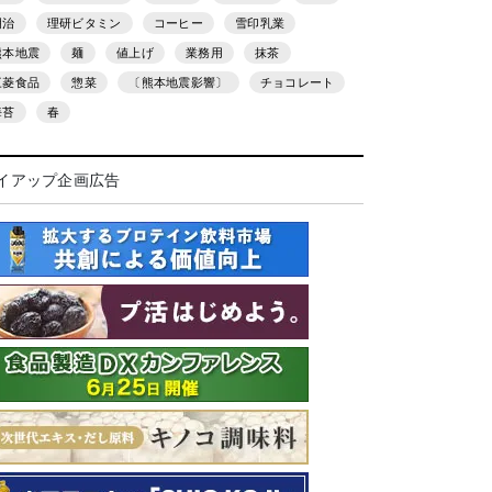
明治
理研ビタミン
コーヒー
雪印乳業
熊本地震
麺
値上げ
業務用
抹茶
三菱食品
惣菜
〔熊本地震影響〕
チョコレート
海苔
春
イアップ企画広告