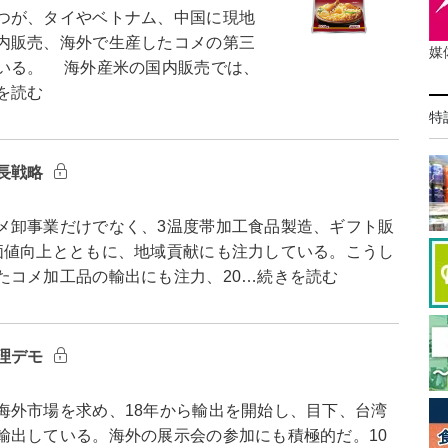
つが、タイやベトナム、中国に現地
内販売、海外で生産したコメの第三
媒
いる。 海外産米の国内販売では、
を読む
特
長戦略
卸事業だけでなく、3温度帯加工食品製造、ギフト販
価値向上とともに、地域貢献にも注力している。こうし
たコメ加工品の輸出にも注力、20…続きを読む
理デモ
外市場を求め、18年から輸出を開始し、目下、台湾
輸出している。海外の展示会の参加にも積極的だ。10