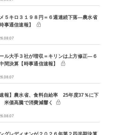
メ５キロ３１９８円＝６週連続下落―農水省
時事通信速報】
26.08.07
ール大手３社が増収＝キリンは上方修正―６
中間決算【時事通信速報】
26.08.07
速報】農水省、食料自給率 25年度37％に下
 米価高騰で消費減響く
26.08.07
ングレディオンが２０２６年第２四半期決算