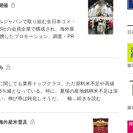
開催
ルジャパンで取り組む全日本コメ・
3社の会員企業で構成され、海外展
日
と連携したプロモーション、調査・PR
媒
み
に関しても業界トップクラス。ただ原料米不足や高値
比3％減となっている。特に、夏場の産地銘柄米不足は深
い、伸び率は鈍化しそうだ。 輸…続きを読む
媒
海外産米普及