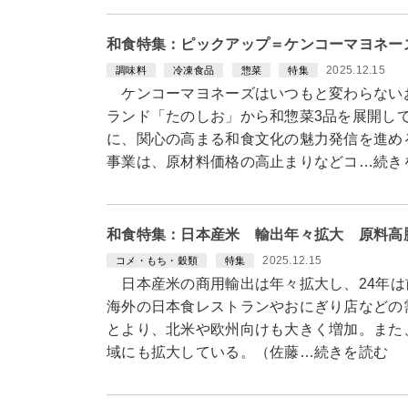
和食特集：ピックアップ＝ケンコーマヨネー
2025.12.15
調味料
冷凍食品
惣菜
特集
ケンコーマヨネーズはいつもと変わらない
ランド「たのしお」から和惣菜3品を展開し
に、関心の高まる和食文化の魅力発信を進め
事業は、原材料価格の高止まりなどコ…続き
和食特集：日本産米 輸出年々拡大 原料高
2025.12.15
コメ・もち・穀類
特集
日本産米の商用輸出は年々拡大し、24年は前年
海外の日本食レストランやおにぎり店などの
とより、北米や欧州向けも大きく増加。また
域にも拡大している。（佐藤…続きを読む