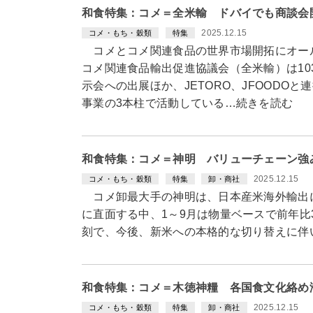
和食特集：コメ＝全米輸 ドバイでも商談会
2025.12.15
コメ・もち・穀類
特集
コメとコメ関連食品の世界市場開拓にオー
コメ関連食品輸出促進協議会（全米輸）は10
示会への出展ほか、JETORO、JFOODO
事業の3本柱で活動している…続きを読む
和食特集：コメ＝神明 バリューチェーン強
2025.12.15
コメ・もち・穀類
特集
卸・商社
コメ卸最大手の神明は、日本産米海外輸出
に直面する中、1～9月は物量ベースで前年
刻で、今後、新米への本格的な切り替えに伴
和食特集：コメ＝木徳神糧 各国食文化絡め
2025.12.15
コメ・もち・穀類
特集
卸・商社