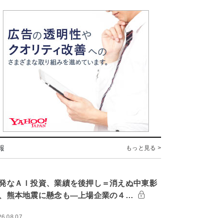
報
もっと見る >
発なＡＩ投資、業績を後押し＝消えぬ中東影
、熊本地震に懸念も―上場企業の４…
26.08.07