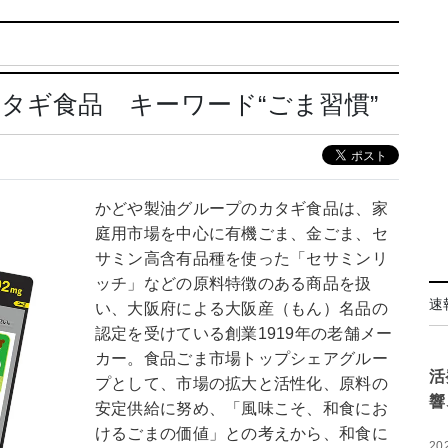
タギ食品 キーワード“ごま習慣”
かどや製油グループのカタギ食品は、家
庭用市場を中心に有機ごま、金ごま、セ
サミン高含有品種を使った「セサミンリ
ッチ」などの原料特徴のある商品を扱
速
い、大阪府による大阪産（もん）名品の
認定を受けている創業1919年の老舗メー
カー。食品ごま市場トップシェアグルー
活
プとして、市場の拡大と活性化、原料の
響
安定供給に努め、「風味こそ、和食にお
けるごまの価値」との考えから、和食に
20