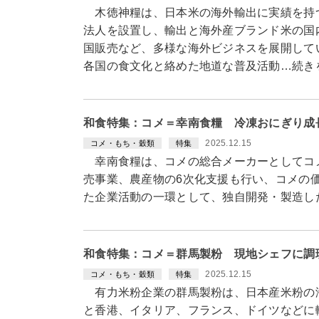
木徳神糧は、日本米の海外輸出に実績を持
法人を設置し、輸出と海外産ブランド米の国
国販売など、多様な海外ビジネスを展開して
各国の食文化と絡めた地道な普及活動…続き
和食特集：コメ＝幸南食糧 冷凍おにぎり成
2025.12.15
コメ・もち・穀類
特集
幸南食糧は、コメの総合メーカーとしてコメ
売事業、農産物の6次化支援も行い、コメの
た企業活動の一環として、独自開発・製造し
和食特集：コメ＝群馬製粉 現地シェフに調
2025.12.15
コメ・もち・穀類
特集
有力米粉企業の群馬製粉は、日本産米粉の海
と香港、イタリア、フランス、ドイツなどに