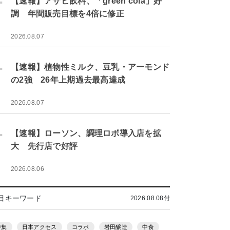
【速報】アサヒ飲料、「green cola」好
調 年間販売目標を4倍に修正
2026.08.07
.
【速報】植物性ミルク、豆乳・アーモンド
の2強 26年上期過去最高達成
2026.08.07
.
【速報】ローソン、調理ロボ導入店を拡
大 先行店で好評
2026.08.06
目キーワード
2026.08.08付
特集
日本アクセス
コラボ
岩田醸造
中食