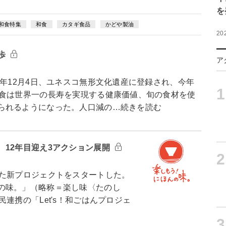
を
和食特集
和食
カタギ食品
かどや製油
20
歩
ア
年12月4日、ユネスコ無形文化遺産に登録され、今年
1
和食は世界一の長寿を実現する健康価値、旬の食材を使
られるようになった。人口減の…続きを読む
 12年目迎え3アクション展開
2
た新プロジェクトをスタートした。
の味。」（略称＝楽し味〈たのし
連携の「Let's！和ごはんプロジェ
3