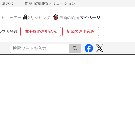
展示会
食品市場開拓ソリューション
面ビューアー
クリッピング
最新の紙面
マイページ
ルマガ登録
電子版のお申込み
新聞のお申込み
検索