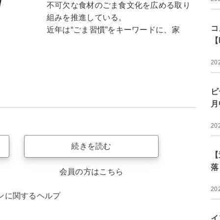
不可欠な食材のごま食文化を広める取り
組みを推進している。
コ
近年は“ごま習慣”をキーワードに、家
【
20
ビ
月
20
続きを読む
【
落
会員の方はこちら
20
ンに関するヘルプ
イ