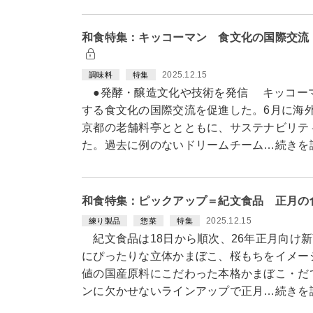
和食特集：キッコーマン 食文化の国際交流
2025.12.15
調味料
特集
●発酵・醸造文化や技術を発信 キッコー
する食文化の国際交流を促進した。6月に海
京都の老舗料亭ととともに、サステナビリテ
た。過去に例のないドリームチーム…続きを
和食特集：ピックアップ＝紀文食品 正月の
2025.12.15
練り製品
惣菜
特集
紀文食品は18日から順次、26年正月向け
にぴったりな立体かまぼこ、桜もちをイメー
値の国産原料にこだわった本格かまぼこ・だ
ンに欠かせないラインアップで正月…続きを