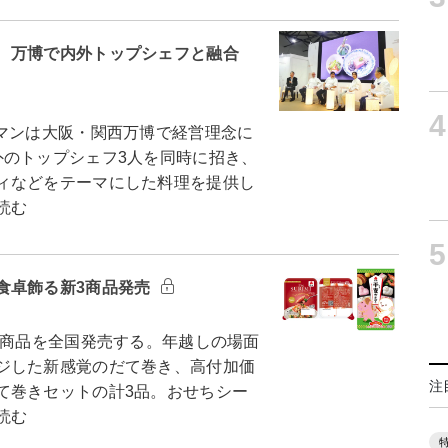
 万博で内外トップシェフと融合
4
マンは大阪・関西万博で経営理念に
外のトップシェフ3人を同時に招き、
ィなどをテーマにした料理を提供し
読む
5
食卓飾る新3商品発売
新商品を全国発売する。年越しの場面
ジした新感覚のだて巻き、高付加価
注
て巻きセットの計3品。おせちシー
読む