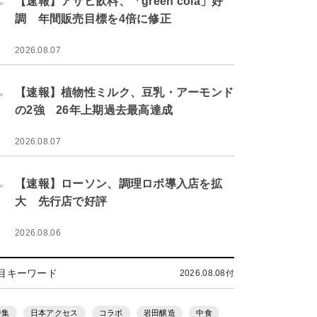
【速報】アサヒ飲料、「green cola」好
調 年間販売目標を4倍に修正
2026.08.07
.
【速報】植物性ミルク、豆乳・アーモンド
の2強 26年上期過去最高達成
2026.08.07
.
【速報】ローソン、調理ロボ導入店を拡
大 先行店で好評
2026.08.06
目キーワード
2026.08.08付
特集
日本アクセス
コラボ
岩田醸造
中食