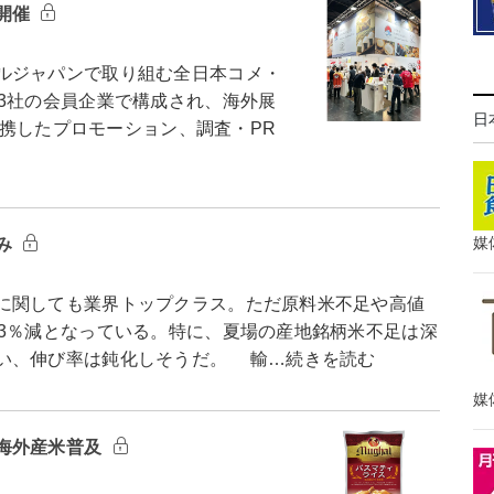
開催
ルジャパンで取り組む全日本コメ・
3社の会員企業で構成され、海外展
日
と連携したプロモーション、調査・PR
媒
み
に関しても業界トップクラス。ただ原料米不足や高値
比3％減となっている。特に、夏場の産地銘柄米不足は深
い、伸び率は鈍化しそうだ。 輸…続きを読む
媒
海外産米普及