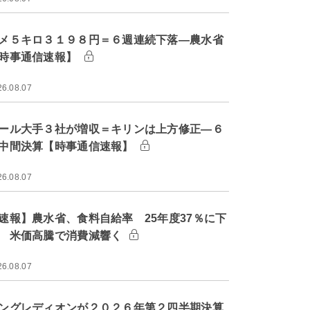
メ５キロ３１９８円＝６週連続下落―農水省
時事通信速報】
26.08.07
ール大手３社が増収＝キリンは上方修正―６
中間決算【時事通信速報】
26.08.07
速報】農水省、食料自給率 25年度37％に下
 米価高騰で消費減響く
26.08.07
ングレディオンが２０２６年第２四半期決算