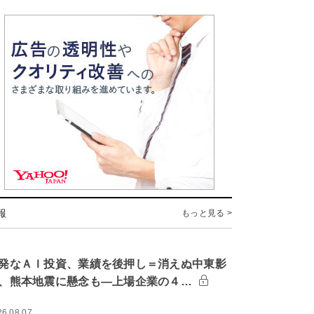
報
もっと見る >
発なＡＩ投資、業績を後押し＝消えぬ中東影
、熊本地震に懸念も―上場企業の４…
26.08.07