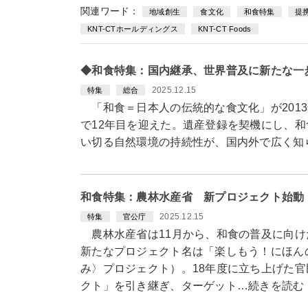
関連ワード：
地域創生
食文化
和食特集
提
KNT-CTホールディングス
KNT-CT Foods
◆和食特集：国内継承、世界普及に新たな一
2025.12.15
特集
総合
「和食＝日本人の伝統的な食文化」が2013
で12年目を迎えた。遺産登録を契機にし、
い切る自然環境の持続性が、国内外で広く知
和食特集：農林水産省 新プロジェクト始動
2025.12.15
特集
官公庁
農林水産省は11月から、和食の普及に向け
新たなプロジェクト名は「楽しもう！にほん
み〉プロジェクト）。18年度に立ち上げた官民
クト」を引き継ぎ、ターゲット…続きを読む