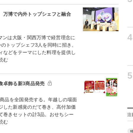
 万博で内外トップシェフと融合
4
マンは大阪・関西万博で経営理念に
外のトップシェフ3人を同時に招き、
ィなどをテーマにした料理を提供し
読む
5
食卓飾る新3商品発売
新商品を全国発売する。年越しの場面
ジした新感覚のだて巻き、高付加価
て巻きセットの計3品。おせちシー
注
読む