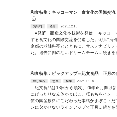
和食特集：キッコーマン 食文化の国際交流
2025.12.15
調味料
特集
●発酵・醸造文化や技術を発信 キッコー
する食文化の国際交流を促進した。6月に海
京都の老舗料亭ととともに、サステナビリテ
た。過去に例のないドリームチーム…続きを
和食特集：ピックアップ＝紀文食品 正月の
2025.12.15
練り製品
惣菜
特集
紀文食品は18日から順次、26年正月向け
にぴったりな立体かまぼこ、桜もちをイメー
値の国産原料にこだわった本格かまぼこ・だ
ンに欠かせないラインアップで正月…続きを