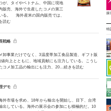
つが、タイやベトナム、中国に現地
内販売、海外で生産したコメの第三
媒
いる。 海外産米の国内販売では、
を読む
特
長戦略
卸事業だけでなく、3温度帯加工食品製造、ギフト販
価値向上とともに、地域貢献にも注力している。こうし
たコメ加工品の輸出にも注力、20…続きを読む
理デモ
外市場を求め、18年から輸出を開始し、目下、台湾
輸出している。海外の展示会の参加にも積極的だ。10