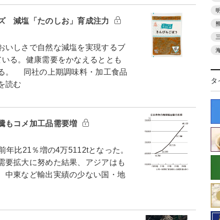
ズ 減塩「たのしお」育成注力
おいしさで自然な減塩を実現するブ
ている。健康需要をかなえるととも
る。 同社の上期調味料・加工食品
タ
を読む
騰もコメ加工品需要増
比21％増の4万5112tとなった。
需要拡大に努めた結果、アジアはも
、中東など輸出実績の少ない国・地