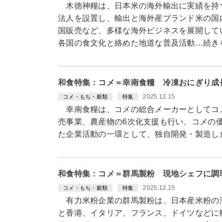
木徳神糧は、日本米の海外輸出に実績を持
法人を設置し、輸出と海外産ブランド米の国
国販売など、多様な海外ビジネスを展開して
各国の食文化と絡めた地道な普及活動…続き
和食特集：コメ＝幸南食糧 冷凍おにぎり成
2025.12.15
コメ・もち・穀類
特集
幸南食糧は、コメの総合メーカーとしてコメ
売事業、農産物の6次化支援も行い、コメの
た企業活動の一環として、独自開発・製造し
和食特集：コメ＝群馬製粉 現地シェフに調
2025.12.15
コメ・もち・穀類
特集
有力米粉企業の群馬製粉は、日本産米粉の海
と香港、イタリア、フランス、ドイツなどに