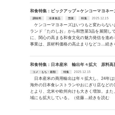
和食特集：ピックアップ＝ケンコーマヨネー
2025.12.15
調味料
冷凍食品
惣菜
特集
ケンコーマヨネーズはいつもと変わらない
ランド「たのしお」から和惣菜3品を展開し
に、関心の高まる和食文化の魅力発信を進め
事業は、原材料価格の高止まりなどコ…続き
和食特集：日本産米 輸出年々拡大 原料高
2025.12.15
コメ・もち・穀類
特集
日本産米の商用輸出は年々拡大し、24年は前年
海外の日本食レストランやおにぎり店などの
とより、北米や欧州向けも大きく増加。また
域にも拡大している。（佐藤…続きを読む