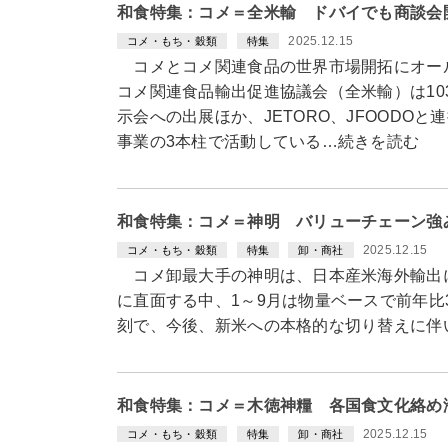
和食特集：コメ＝全米輸 ドバイでも商談会
2025.12.15
コメ・もち・穀類
特集
コメとコメ関連食品の世界市場開拓にオー
コメ関連食品輸出促進協議会（全米輸）は10
示会への出展ほか、JETORO、JFOODO
事業の3本柱で活動している…続きを読む
和食特集：コメ＝神明 バリューチェーン強
2025.12.15
コメ・もち・穀類
特集
卸・商社
コメ卸最大手の神明は、日本産米海外輸出
に直面する中、1～9月は物量ベースで前年
刻で、今後、新米への本格的な切り替えに伴
和食特集：コメ＝木徳神糧 各国食文化絡め
2025.12.15
コメ・もち・穀類
特集
卸・商社