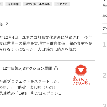
携
海外展開
経営戦略・事業戦略
ヤマタネ
を
20
歩
ア
年12月4日、ユネスコ無形文化遺産に登録され、今年
1
和食は世界一の長寿を実現する健康価値、旬の食材を使
られるようになった。人口減の…続きを読む
 12年目迎え3アクション展開
2
た新プロジェクトをスタートした。
の味。」（略称＝楽し味〈たのし
連携の「Let's！和ごはんプロジェ
3