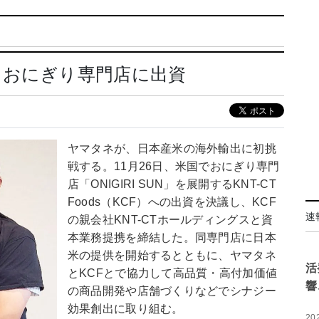
 おにぎり専門店に出資
ヤマタネが、日本産米の海外輸出に初挑
戦する。11月26日、米国でおにぎり専門
店「ONIGIRI SUN」を展開するKNT-CT
Foods（KCF）への出資を決議し、KCF
速
の親会社KNT-CTホールディングスと資
本業務提携を締結した。同専門店に日本
米の提供を開始するとともに、ヤマタネ
活
とKCFとで協力して高品質・高付加価値
響
の商品開発や店舗づくりなどでシナジー
効果創出に取り組む。
20