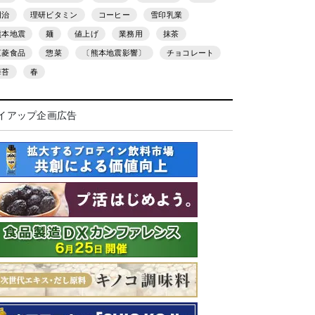
明治
理研ビタミン
コーヒー
雪印乳業
熊本地震
麺
値上げ
業務用
抹茶
三菱食品
惣菜
〔熊本地震影響〕
チョコレート
海苔
春
イアップ企画広告