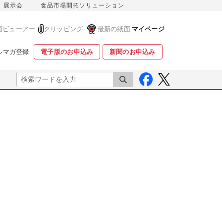
展示会
食品市場開拓ソリューション
面ビューアー
クリッピング
最新の紙面
マイページ
ルマガ登録
電子版のお申込み
新聞のお申込み
検索