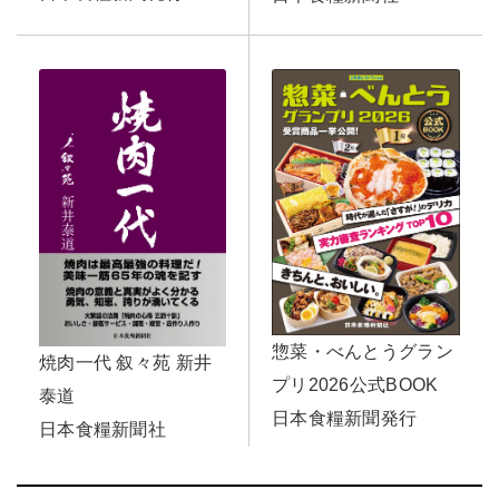
惣菜・べんとうグラン
焼肉一代 叙々苑 新井
プリ2026公式BOOK
泰道
日本食糧新聞発行
日本食糧新聞社