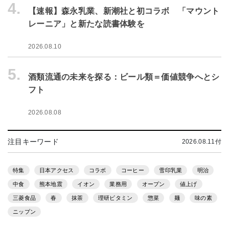
4.
【速報】森永乳業、新潮社と初コラボ 「マウント
レーニア」と新たな読書体験を
2026.08.10
5.
酒類流通の未来を探る：ビール類＝価値競争へとシ
フト
2026.08.08
注目キーワード
2026.08.11付
特集
日本アクセス
コラボ
コーヒー
雪印乳業
明治
中食
熊本地震
イオン
業務用
オープン
値上げ
三菱食品
春
抹茶
理研ビタミン
惣菜
麺
味の素
ニップン