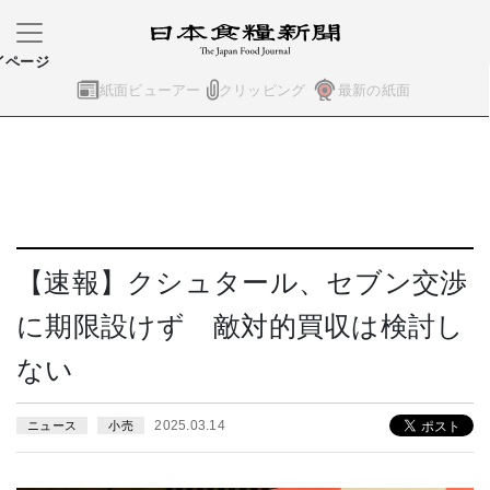
イページ
紙面ビューアー
クリッピング
最新の紙面
【速報】クシュタール、セブン交渉
に期限設けず 敵対的買収は検討し
ない
2025.03.14
ニュース
小売