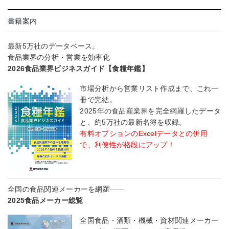
書籍案内
最新5万社のデータベース。
食品業界の分析・営業を効率化
2026食品業界ビジネスガイド【食糧年鑑】
市場分析から営業リスト作成まで、これ一
冊で完結。
2025年の食品産業界を完全網羅したデータ
と、約5万社の最新名簿を収録。
有料オプションのExcelデータとの併用
で、利便性が格段にアップ！
全国の食品関連メーカーを網羅――
2025食品メーカー総覧
全国食品・酒類・機械・資材関連メーカー