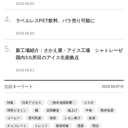
2026.08.05
4.
ラベルレスPET飲料、バラ売り可能に
2026.08.05
5.
新工場紹介：さかえ屋・アイス工場 シャトレーゼ
国内3カ所目のアイス生産拠点
2026.08.01
注目キーワード
2026.08.07付
特集
日本アクセス
〔熊本地震影響〕
コラボ
理研ビタミン
麺
岩田醸造
値上げ
中食
熊本地震
コーヒー
雪印乳業
海苔
レモン果汁
抹茶
チョコレート
トレンド
製粉特集
惣菜
明治