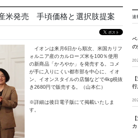
国産米発売 手頃価格と選択肢提案
速
ベ
の
イオンは来月6日から順次、米国カリフ
ォルニア産のカルローズ米を100％使用
20
の新商品「かろやか」を発売する。コメ
が手に入りにくい都市部を中心に、イオ
【
ン、イオンスタイルの店舗などで4kg税抜
行
き2680円で販売する。（山本仁）
20
※詳細は後日電子版にて掲載いたしま
す。
【
カ