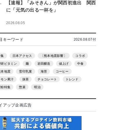
.
【速報】「みそきん」が関西初進出 関西
に「元気の出る一杯を」
2026.08.05
目キーワード
2026.08.07付
特集
日本アクセス
〔熊本地震影響〕
コラボ
理研ビタミン
麺
岩田醸造
値上げ
中食
熊本地震
雪印乳業
海苔
コーヒー
レモン果汁
抹茶
チョコレート
トレンド
製粉特集
惣菜
明治
イアップ企画広告