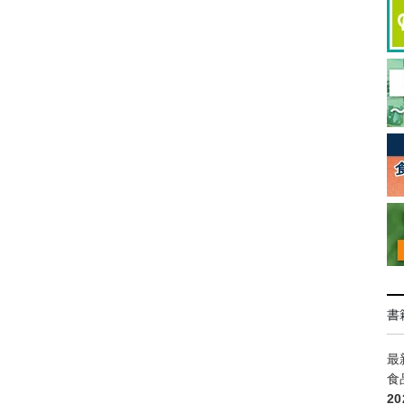
書
最
食
2