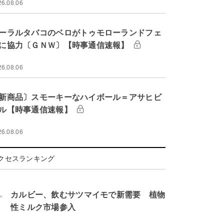
26.08.06
ーラルタバコのベロがトゥモローランドフェ
に協力〔ＧＮＷ〕【時事通信速報】
26.08.06
新商品〕スモーキーなハイボール＝アサヒビ
ル【時事通信速報】
26.08.06
クセスランキング
.
カルビー、飲むサツマイモで新需要 植物
性ミルク市場参入