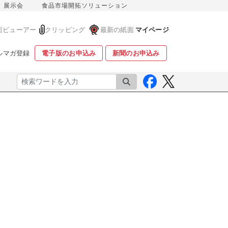
展示会
食品市場開拓ソリューション
面ビューアー
クリッピング
最新の紙面
マイページ
ルマガ登録
電子版のお申込み
新聞のお申込み
検索