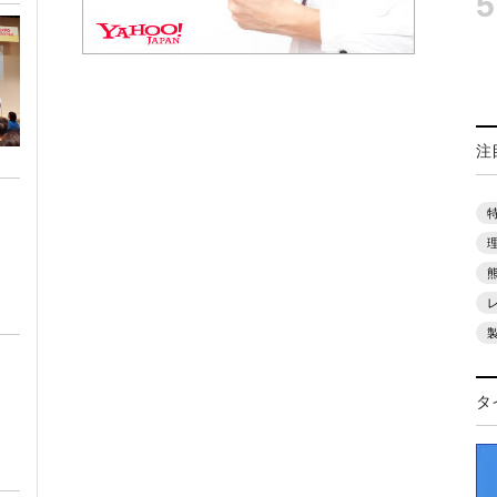
5
注
タ