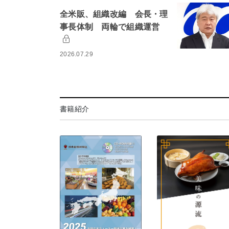
全米販、組織改編 会長・理
事長体制 両輪で組織運営
2026.07.29
書籍紹介