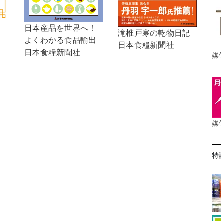
日本産品を世界へ！
滝椎戸寒の乾物日記
よくわかる食品輸出
日本食糧新聞社
日本食糧新聞社
媒
媒
特