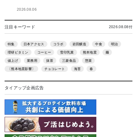
2026.08.06
注目キーワード
2026.08.08付
特集
日本アクセス
コラボ
岩田醸造
中食
明治
理研ビタミン
コーヒー
雪印乳業
熊本地震
麺
値上げ
業務用
抹茶
三菱食品
惣菜
〔熊本地震影響〕
チョコレート
海苔
春
タイアップ企画広告