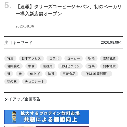
5.
【速報】タリーズコーヒージャパン、初のベーカリ
ー導入新店舗オープン
2026.08.06
注目キーワード
2026.08.09付
特集
日本アクセス
コラボ
コーヒー
明治
雪印乳業
岩田醸造
中食
業務用
理研ビタミン
惣菜
熊本地震
麺
春
値上げ
抹茶
三菱食品
〔熊本地震影響〕
味の素
チョコレート
タイアップ企画広告