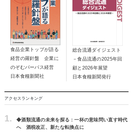
食品企業トップが語る
総合流通ダイジェスト
経営の羅針盤 企業に
－食品流通の2025年回
のぞむパーパス経営
顧と2026年展望
日本食糧新聞社
日本食糧新聞発行
アクセスランキング
1.
◆酒類流通の未来を探る：一杯の意味問い直す時代
へ 酒税改正、新たな転換点に