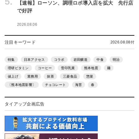
5.
【速報】ローソン、調理ロボ導入店を拡大 先行店
で好評
2026.08.06
注目キーワード
2026.08.08付
特集
日本アクセス
コラボ
岩田醸造
中食
明治
理研ビタミン
コーヒー
雪印乳業
熊本地震
麺
値上げ
業務用
抹茶
三菱食品
惣菜
〔熊本地震影響〕
チョコレート
海苔
春
タイアップ企画広告