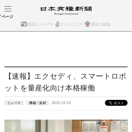
イページ
紙面ビューアー
クリッピング
最新の紙面
【速報】エクセディ、スマートロボ
ットを量産化向け本格稼働
2025.10.10
ニュース
機械・資材