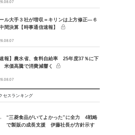
26.08.07
ール大手３社が増収＝キリンは上方修正―６
中間決算【時事通信速報】
26.08.07
速報】農水省、食料自給率 25年度37％に下
 米価高騰で消費減響く
26.08.07
クセスランキング
.
“三菱食品がいてよかった”に全力 4戦略
で製販の成長支援 伊藤社長が方針示す