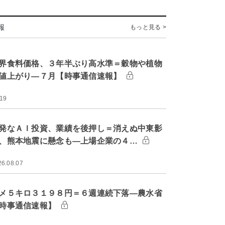
報
もっと見る >
界食料価格、３年半ぶり高水準＝穀物や植物
値上がり―７月【時事通信速報】
:19
発なＡＩ投資、業績を後押し＝消えぬ中東影
、熊本地震に懸念も―上場企業の４…
26.08.07
メ５キロ３１９８円＝６週連続下落―農水省
時事通信速報】