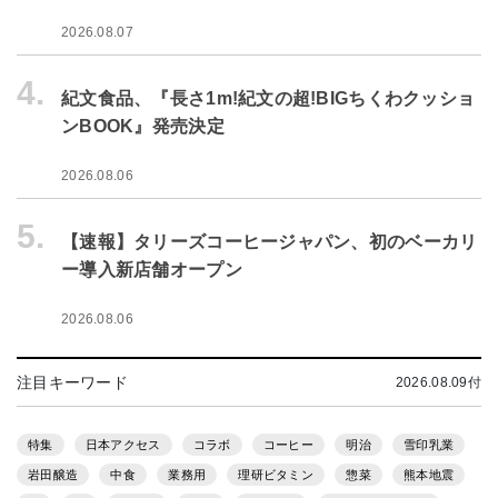
2026.08.07
4.
紀文食品、『長さ1m!紀文の超!BIGちくわクッショ
ンBOOK』発売決定
2026.08.06
5.
【速報】タリーズコーヒージャパン、初のベーカリ
ー導入新店舗オープン
2026.08.06
注目キーワード
2026.08.09付
特集
日本アクセス
コラボ
コーヒー
明治
雪印乳業
岩田醸造
中食
業務用
理研ビタミン
惣菜
熊本地震