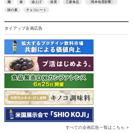
麺
春
値上げ
抹茶
三菱食品
〔熊本地震影響〕
味の素
チョコレート
タイアップ企画広告
すべての企画広告一覧はこちら >