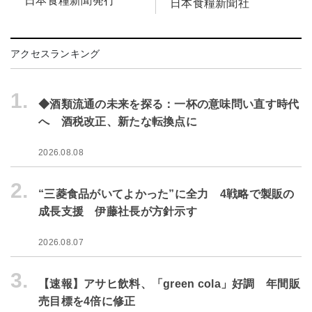
日本食糧新聞発行
日本食糧新聞社
アクセスランキング
1.
◆酒類流通の未来を探る：一杯の意味問い直す時代
へ 酒税改正、新たな転換点に
2026.08.08
2.
“三菱食品がいてよかった”に全力 4戦略で製販の
成長支援 伊藤社長が方針示す
2026.08.07
3.
【速報】アサヒ飲料、「green cola」好調 年間販
売目標を4倍に修正