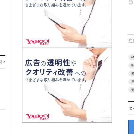
5
注
覧 >
タ