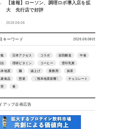
.
【速報】ローソン、調理ロボ導入店を拡
大 先行店で好評
2026.08.06
目キーワード
2026.08.08付
特集
日本アクセス
コラボ
岩田醸造
中食
明治
理研ビタミン
コーヒー
雪印乳業
熊本地震
麺
値上げ
業務用
抹茶
三菱食品
惣菜
〔熊本地震影響〕
チョコレート
海苔
春
イアップ企画広告