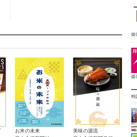
媒
媒
特
イ
美味の源流
お米の未来