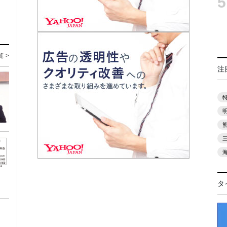
5
覧 >
注
タ