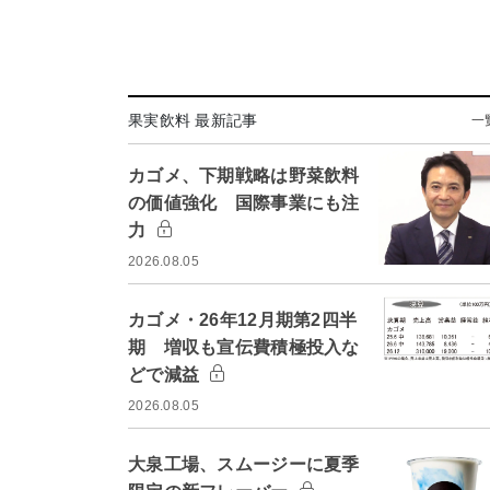
果実飲料 最新記事
一
カゴメ、下期戦略は野菜飲料
の価値強化 国際事業にも注
力
2026.08.05
カゴメ・26年12月期第2四半
期 増収も宣伝費積極投入な
どで減益
2026.08.05
大泉工場、スムージーに夏季