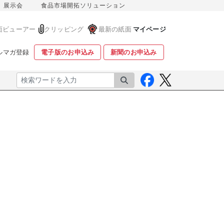
展示会
食品市場開拓ソリューション
面ビューアー
クリッピング
最新の紙面
マイページ
ルマガ登録
電子版のお申込み
新聞のお申込み
検索