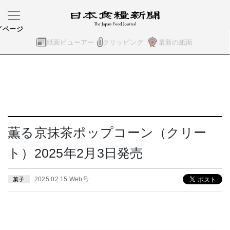
イページ
紙面ビューアー
クリッピング
最新の紙面
薫る京抹茶ポップコーン（クリー
ト）2025年2月3日発売
2025.02.15 Web号
菓子