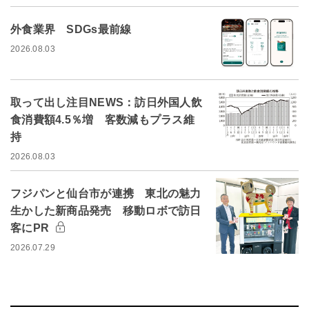
外食業界 SDGs最前線
2026.08.03
取って出し注目NEWS：訪日外国人飲
食消費額4.5％増 客数減もプラス維
持
2026.08.03
フジパンと仙台市が連携 東北の魅力
生かした新商品発売 移動ロボで訪日
客にPR
2026.07.29