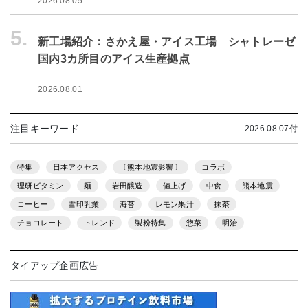
2026.08.05
5.
新工場紹介：さかえ屋・アイス工場 シャトレーゼ
国内3カ所目のアイス生産拠点
2026.08.01
注目キーワード
2026.08.07付
特集
日本アクセス
〔熊本地震影響〕
コラボ
理研ビタミン
麺
岩田醸造
値上げ
中食
熊本地震
コーヒー
雪印乳業
海苔
レモン果汁
抹茶
チョコレート
トレンド
製粉特集
惣菜
明治
タイアップ企画広告