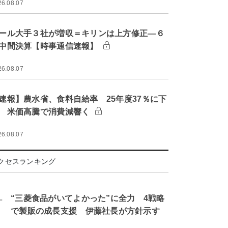
26.08.07
ール大手３社が増収＝キリンは上方修正―６
中間決算【時事通信速報】
26.08.07
速報】農水省、食料自給率 25年度37％に下
 米価高騰で消費減響く
26.08.07
クセスランキング
.
“三菱食品がいてよかった”に全力 4戦略
で製販の成長支援 伊藤社長が方針示す