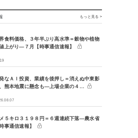
報
もっと見る >
界食料価格、３年半ぶり高水準＝穀物や植物
値上がり―７月【時事通信速報】
:19
発なＡＩ投資、業績を後押し＝消えぬ中東影
、熊本地震に懸念も―上場企業の４…
26.08.07
メ５キロ３１９８円＝６週連続下落―農水省
時事通信速報】