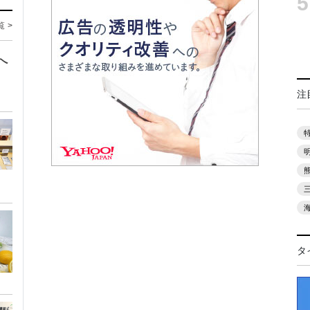
5
覧 >
へ
注
タ