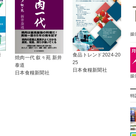
媒
通
食品トレンド2024-20
焼肉一代 叙々苑 新井
25
泰道
日本食糧新聞社
日本食糧新聞社
媒
特