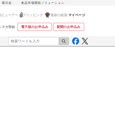
展示会
食品市場開拓ソリューション
面ビューアー
クリッピング
最新の紙面
マイページ
ルマガ登録
電子版のお申込み
新聞のお申込み
検索