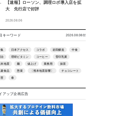
.
【速報】ローソン、調理ロボ導入店を拡
大 先行店で好評
2026.08.06
目キーワード
2026.08.08付
特集
日本アクセス
コラボ
岩田醸造
中食
明治
理研ビタミン
コーヒー
雪印乳業
熊本地震
麺
値上げ
業務用
抹茶
三菱食品
惣菜
〔熊本地震影響〕
チョコレート
海苔
春
イアップ企画広告