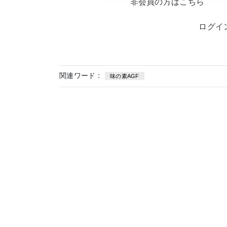
非会員の方はこちら
ログイ
関連ワード：
味の素AGF