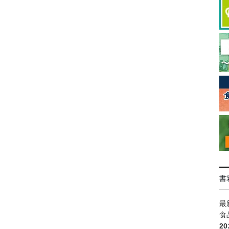
書
最
食
2