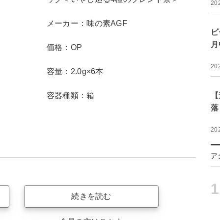
20
メーカー：味の素AGF
ビ
月
価格：OP
20
容量：2.0g×6本
容器種類：箱
【
落
20
ア
1
続きを読む