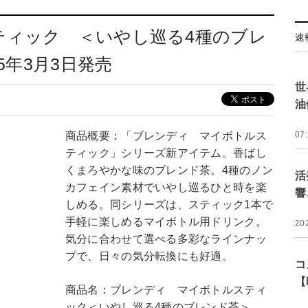
ティック ＜いやし巡る4種のブレ
速
5年3月3日発売
世
油
商品概要：「ブレンディ マイボトルス
07
ティック」シリーズ新アイテム。香ばし
くまろやかな味のブレンド茶。4種のノン
活
カフェイン素材でいやし巡るひと時を楽
響
しめる。同シリーズは、スティック1本で
手軽に楽しめるマイボトル用ドリンク。
20
気分に合わせて選べる多彩なラインナッ
プで、日々の気分転換にも好適。
コ
【
商品名：ブレンディ マイボトルスティ
ック＜いやし巡る4種のブレンド茶＞