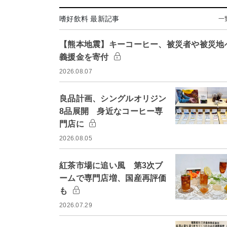
嗜好飲料 最新記事
一
【熊本地震】キーコーヒー、被災者や被災地
義援金を寄付
2026.08.07
良品計画、シングルオリジン
8品展開 身近なコーヒー専
門店に
2026.08.05
紅茶市場に追い風 第3次ブ
ームで専門店増、国産再評価
も
2026.07.29