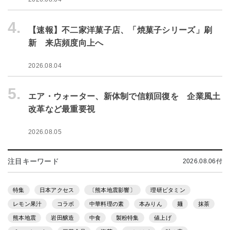
4.
【速報】不二家洋菓子店、「焼菓子シリーズ」刷
新 来店頻度向上へ
2026.08.04
5.
エア・ウォーター、新体制で信頼回復を 企業風土
改革など最重要視
2026.08.05
注目キーワード
2026.08.06付
特集
日本アクセス
〔熊本地震影響〕
理研ビタミン
レモン果汁
コラボ
中華料理の素
本みりん
麺
抹茶
熊本地震
岩田醸造
中食
製粉特集
値上げ