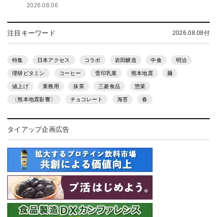
2026.08.06
注目キーワード
2026.08.08付
特集
日本アクセス
コラボ
岩田醸造
中食
明治
理研ビタミン
コーヒー
雪印乳業
熊本地震
麺
値上げ
業務用
抹茶
三菱食品
惣菜
〔熊本地震影響〕
チョコレート
海苔
春
タイアップ企画広告