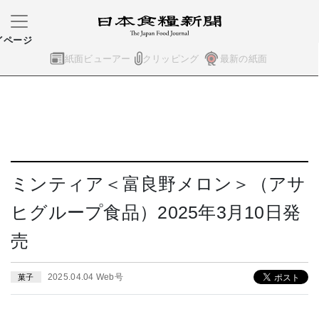
イページ
紙面ビューアー
クリッピング
最新の紙面
ミンティア＜富良野メロン＞（アサ
ヒグループ食品）2025年3月10日発
売
2025.04.04 Web号
菓子