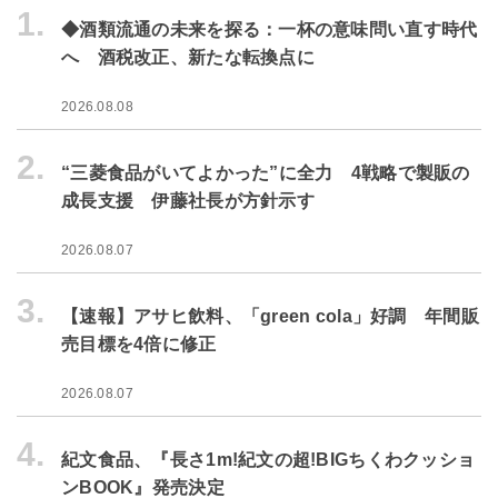
1.
◆酒類流通の未来を探る：一杯の意味問い直す時代
へ 酒税改正、新たな転換点に
2026.08.08
2.
“三菱食品がいてよかった”に全力 4戦略で製販の
成長支援 伊藤社長が方針示す
2026.08.07
3.
【速報】アサヒ飲料、「green cola」好調 年間販
売目標を4倍に修正
2026.08.07
4.
紀文食品、『長さ1m!紀文の超!BIGちくわクッショ
ンBOOK』発売決定