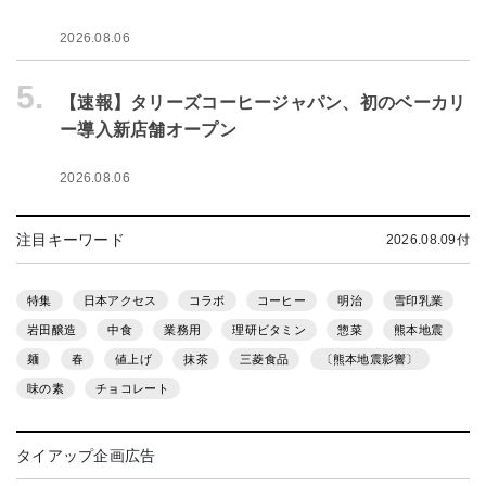
2026.08.06
5.
【速報】タリーズコーヒージャパン、初のベーカリ
ー導入新店舗オープン
2026.08.06
注目キーワード
2026.08.09付
特集
日本アクセス
コラボ
コーヒー
明治
雪印乳業
岩田醸造
中食
業務用
理研ビタミン
惣菜
熊本地震
麺
春
値上げ
抹茶
三菱食品
〔熊本地震影響〕
味の素
チョコレート
タイアップ企画広告