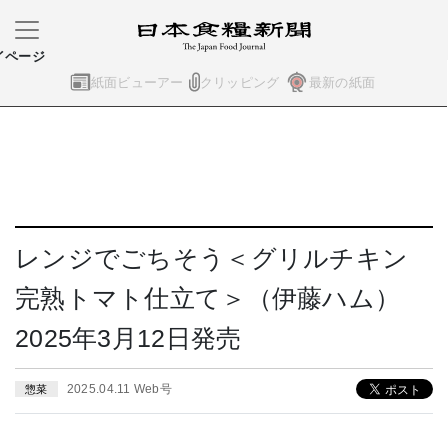
イページ
紙面ビューアー
クリッピング
最新の紙面
レンジでごちそう＜グリルチキン
完熟トマト仕立て＞（伊藤ハム）
2025年3月12日発売
2025.04.11 Web号
惣菜