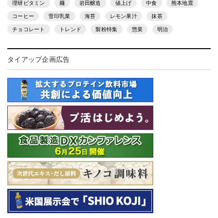
理研ビタミン
麺
岩田醸造
値上げ
中食
熊本地震
コーヒー
雪印乳業
海苔
レモン果汁
抹茶
チョコレート
トレンド
製粉特集
惣菜
明治
タイアップ企画広告