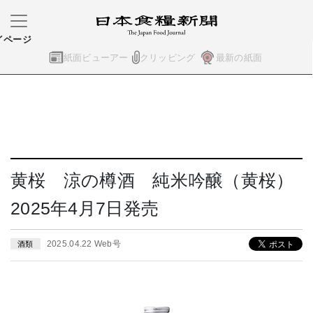
イページ
紙面ビューアー
クリッピング
最新の紙面
黄桜 涼の樽酒 純米吟醸（黄桜）
2025年4月7日発売
2025.04.22 Web号
酒類