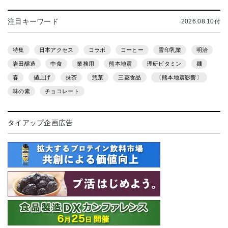
注目キーワード
2026.08.10付
特集
日本アクセス
コラボ
コーヒー
雪印乳業
明治
岩田醸造
中食
業務用
熊本地震
理研ビタミン
麺
春
値上げ
抹茶
惣菜
三菱食品
〔熊本地震影響〕
味の素
チョコレート
タイアップ企画広告