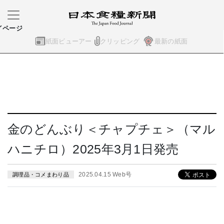
イページ
紙面ビューアー
クリッピング
最新の紙面
金のどんぶり＜チャプチェ＞（マル
ハニチロ）2025年3月1日発売
2025.04.15 Web号
調理品・コメまわり品