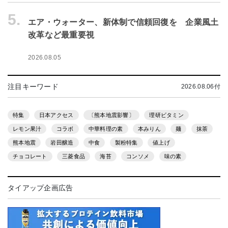
5.
エア・ウォーター、新体制で信頼回復を 企業風土
改革など最重要視
2026.08.05
注目キーワード
2026.08.06付
特集
日本アクセス
〔熊本地震影響〕
理研ビタミン
レモン果汁
コラボ
中華料理の素
本みりん
麺
抹茶
熊本地震
岩田醸造
中食
製粉特集
値上げ
チョコレート
三菱食品
海苔
コンソメ
味の素
タイアップ企画広告