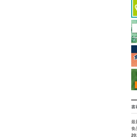
書
最
食
2