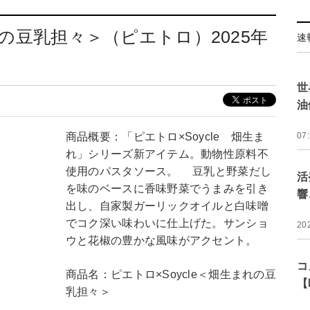
れの豆乳担々＞（ピエトロ）2025年
速
世
油
商品概要：「ピエトロ×Soycle 畑生ま
07
れ」シリーズ新アイテム。動物性原料不
使用のパスタソース。 豆乳と野菜だし
活
を味のベースに香味野菜でうまみを引き
響
出し、自家製ガーリックオイルと白味噌
でコク深い味わいに仕上げた。サンショ
20
ウと花椒の豊かな風味がアクセント。
コ
商品名：ピエトロ×Soycle＜畑生まれの豆
【
乳担々＞