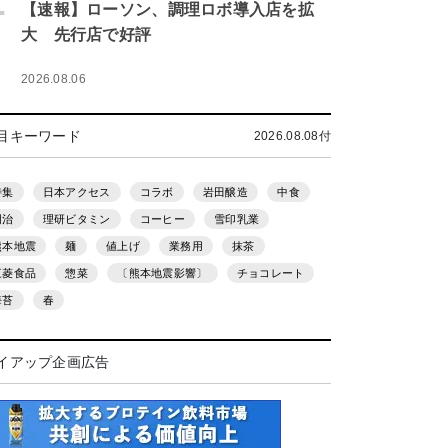
.
【速報】ローソン、調理ロボ導入店を拡
大 先行店で好評
2026.08.06
目キーワード
2026.08.08付
特集
日本アクセス
コラボ
岩田醸造
中食
明治
理研ビタミン
コーヒー
雪印乳業
熊本地震
麺
値上げ
業務用
抹茶
三菱食品
惣菜
〔熊本地震影響〕
チョコレート
海苔
春
イアップ企画広告