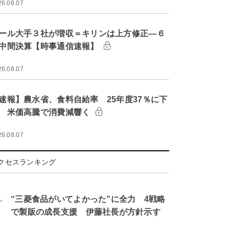
26.08.07
ール大手３社が増収＝キリンは上方修正―６
中間決算【時事通信速報】
26.08.07
速報】農水省、食料自給率 25年度37％に下
 米価高騰で消費減響く
26.08.07
クセスランキング
.
“三菱食品がいてよかった”に全力 4戦略
で製販の成長支援 伊藤社長が方針示す