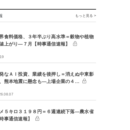
報
もっと見る >
界食料価格、３年半ぶり高水準＝穀物や植物
値上がり―７月【時事通信速報】
:19
発なＡＩ投資、業績を後押し＝消えぬ中東影
、熊本地震に懸念も―上場企業の４…
26.08.07
メ５キロ３１９８円＝６週連続下落―農水省
時事通信速報】