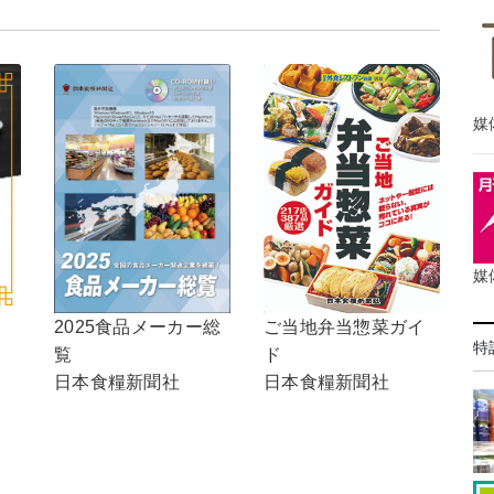
媒
媒
ご当地弁当惣菜ガイ
2025食品メーカー総
特
ド
覧
日本食糧新聞社
日本食糧新聞社