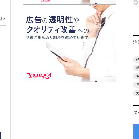
5
覧 >
注
タ