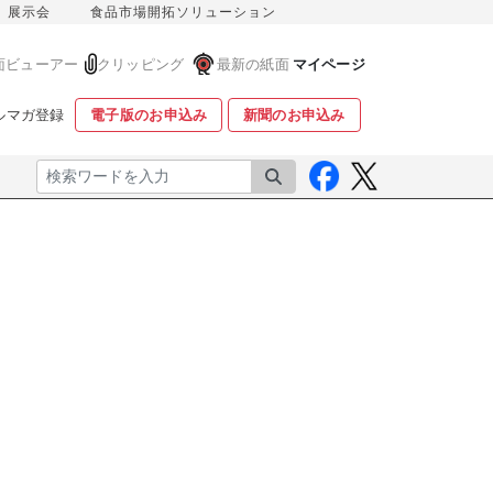
展示会
食品市場開拓ソリューション
面ビューアー
クリッピング
最新の紙面
マイページ
ルマガ登録
電子版のお申込み
新聞のお申込み
検索