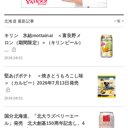
北海道 最新記事
一覧 >
キリン 氷結mottainai ＜富良野メ
ロン（期間限定）＞（キリンビール）
…
2026.08.01
堅あげポテト ＜焼きとうもろこし味
＞（カルビー）2026年7月13日発売
2026.08.01
国分北海道、「北大ラズベリーエー
ル」発売 北大創基150周年記念し、4