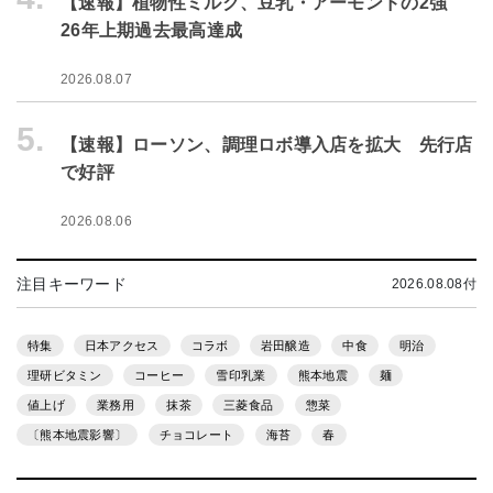
【速報】植物性ミルク、豆乳・アーモンドの2強
26年上期過去最高達成
2026.08.07
5.
【速報】ローソン、調理ロボ導入店を拡大 先行店
で好評
2026.08.06
注目キーワード
2026.08.08付
特集
日本アクセス
コラボ
岩田醸造
中食
明治
理研ビタミン
コーヒー
雪印乳業
熊本地震
麺
値上げ
業務用
抹茶
三菱食品
惣菜
〔熊本地震影響〕
チョコレート
海苔
春