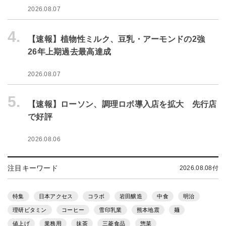
2026.08.07
4.
【速報】植物性ミルク、豆乳・アーモンドの2強
26年上期過去最高達成
2026.08.07
5.
【速報】ローソン、調理ロボ導入店を拡大 先行店
で好評
2026.08.06
注目キーワード
2026.08.08付
特集
日本アクセス
コラボ
岩田醸造
中食
明治
理研ビタミン
コーヒー
雪印乳業
熊本地震
麺
値上げ
業務用
抹茶
三菱食品
惣菜