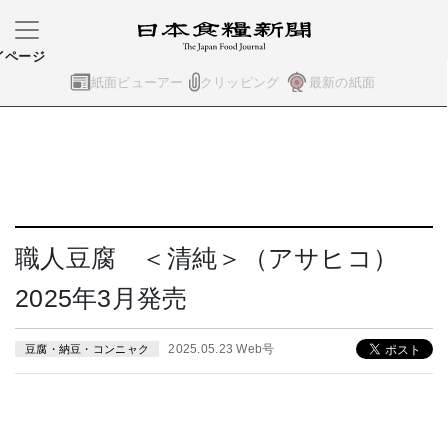
イページ
紙面ビューアー
クリッピング
最新の紙面
職人豆腐 ＜清純＞（アサヒコ）
2025年3月発売
2025.05.23 Web号
豆腐・納豆・コンニャク