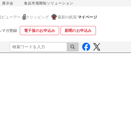
展示会
食品市場開拓ソリューション
面ビューアー
クリッピング
最新の紙面
マイページ
ルマガ登録
電子版のお申込み
新聞のお申込み
検索