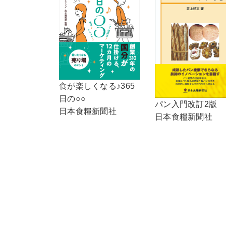
食が楽しくなる♪365
日の○○
パン入門改訂2版
日本食糧新聞社
日本食糧新聞社