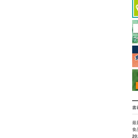
書
最
食
2