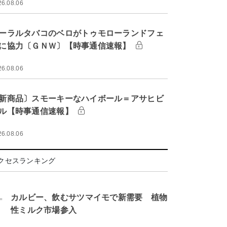
26.08.06
ーラルタバコのベロがトゥモローランドフェ
に協力〔ＧＮＷ〕【時事通信速報】
26.08.06
新商品〕スモーキーなハイボール＝アサヒビ
ル【時事通信速報】
26.08.06
クセスランキング
.
カルビー、飲むサツマイモで新需要 植物
性ミルク市場参入