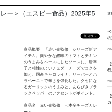
レー＞（エスビー食品）2025年5
速
ベ
の
商品概要：「赤い壺監修」シリーズ新ア
20
イテム。爽やかな酸味のトマトとチキン
のうまみをベースにしたソースに、唐辛
【
子と相性のよいチェダーチーズでコクを
行
加え、国産キャロライナ、リーパーとハ
ラペーニョで辛さを強化した。クセにな
20
るガーリックのうまみと、あらびきブラ
ックペッパーのアクセントがポイント。
【
カ
商品名：赤い壺監修 ＜本辛チーズカレ
ー＞