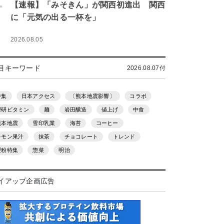
.
【速報】「みそきん」が関西初進出 関西
に「元気の出る一杯を」
2026.08.05
目キーワード
2026.08.07付
特集
日本アクセス
〔熊本地震影響〕
コラボ
理研ビタミン
麺
岩田醸造
値上げ
中食
熊本地震
雪印乳業
海苔
コーヒー
レモン果汁
抹茶
チョコレート
トレンド
製粉特集
惣菜
明治
イアップ企画広告