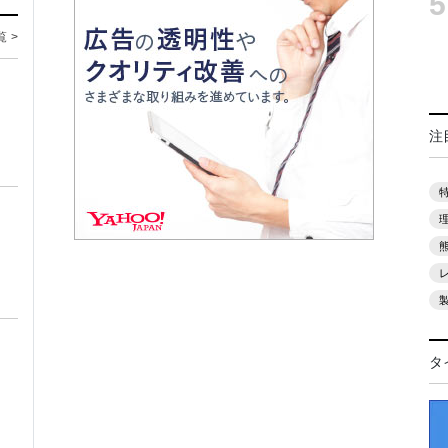
5
覧 >
注
タ