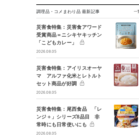
調理品・コメまわり品 最新記事
一
災害食特集：災害食アワード
受賞商品＝ニシキヤキッチン
「こどもカレー」
2026.08.05
災害食特集：アイリスオーヤ
マ アルファ化米とレトルト
セット商品が好調
2026.08.05
災害食特集：尾西食品 「レ
ンジ＋」シリーズ8品目 非
常時にも日常使いにも
2026.08.05