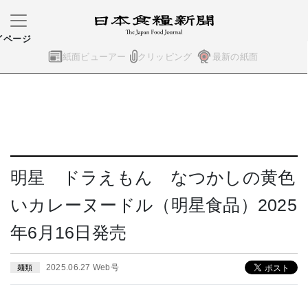
イページ
紙面ビューアー
クリッピング
最新の紙面
明星 ドラえもん なつかしの黄色
いカレーヌードル（明星食品）2025
年6月16日発売
2025.06.27 Web号
麺類