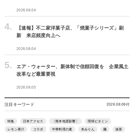
2026.08.04
4.
【速報】不二家洋菓子店、「焼菓子シリーズ」刷
新 来店頻度向上へ
2026.08.04
5.
エア・ウォーター、新体制で信頼回復を 企業風土
改革など最重要視
2026.08.05
注目キーワード
2026.08.06付
特集
日本アクセス
〔熊本地震影響〕
理研ビタミン
レモン果汁
コラボ
中華料理の素
本みりん
麺
抹茶