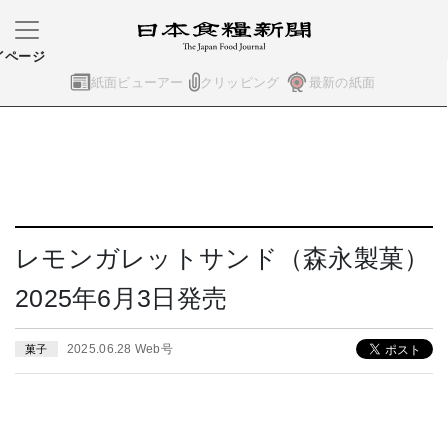
イページ
紙面ビューアー
クリッピング
最新の紙面
レモンガレットサンド（森永製菓）
2025年6月3日発売
2025.06.28 Web号
菓子