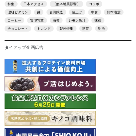
特集
日本アクセス
〔熊本地震影響〕
コラボ
理研ビタミン
麺
岩田醸造
値上げ
中食
熊本地震
コーヒー
雪印乳業
海苔
レモン果汁
抹茶
チョコレート
トレンド
製粉特集
惣菜
明治
タイアップ企画広告