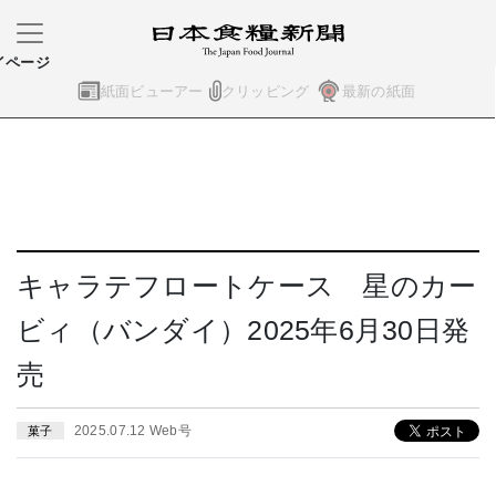
イページ
紙面ビューアー
クリッピング
最新の紙面
キャラテフロートケース 星のカー
ビィ（バンダイ）2025年6月30日発
売
2025.07.12 Web号
菓子