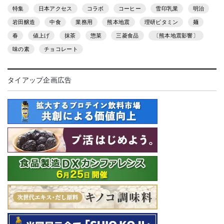
特集
日本アクセス
コラボ
コーヒー
雪印乳業
明治
岩田醸造
中食
業務用
熊本地震
理研ビタミン
麺
春
値上げ
抹茶
惣菜
三菱食品
〔熊本地震影響〕
味の素
チョコレート
タイアップ企画広告