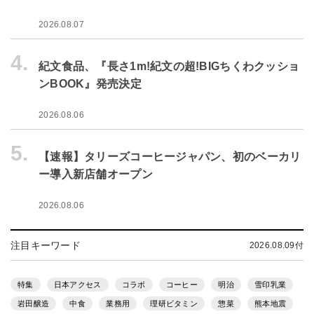
2026.08.07
4.
紀文食品、『長さ1m!紀文の超!BIGちくわクッショ
ンBOOK』発売決定
2026.08.06
5.
【速報】タリーズコーヒージャパン、初のベーカリ
ー導入新店舗オープン
2026.08.06
注目キーワード
2026.08.09付
特集
日本アクセス
コラボ
コーヒー
明治
雪印乳業
岩田醸造
中食
業務用
理研ビタミン
惣菜
熊本地震