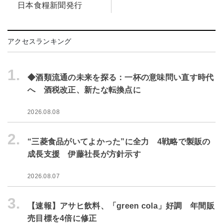
日本食糧新聞発行
アクセスランキング
1.
◆酒類流通の未来を探る：一杯の意味問い直す時代
へ 酒税改正、新たな転換点に
2026.08.08
2.
“三菱食品がいてよかった”に全力 4戦略で製販の
成長支援 伊藤社長が方針示す
2026.08.07
3.
【速報】アサヒ飲料、「green cola」好調 年間販
売目標を4倍に修正