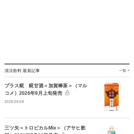
清涼飲料 最新記事
一覧 >
プラス糀 糀甘酒＜加賀棒茶＞（マル
コメ）2026年9月上旬発売
2026.08.08
三ツ矢＜トロピカルMix＞（アサヒ飲