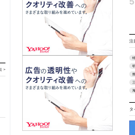
5
注
覧 >
タ
ト