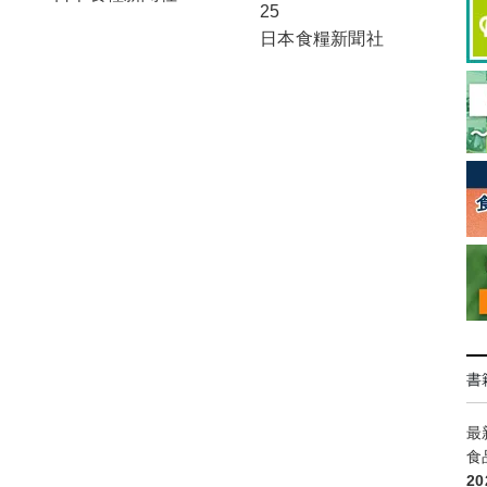
25
日本食糧新聞社
書
最
食
2