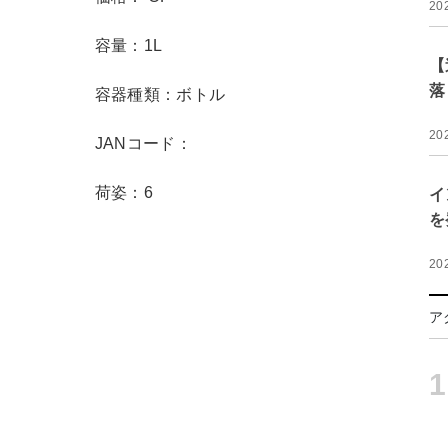
20
容量：1L
【
落
容器種類：ボトル
20
JANコード：
荷姿：6
イ
を
20
ア
1