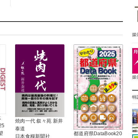
媒
媒
特
ス
焼肉一代 叙々苑 新井
25
泰道
望
都道府県DataBook20
日本食糧新聞社