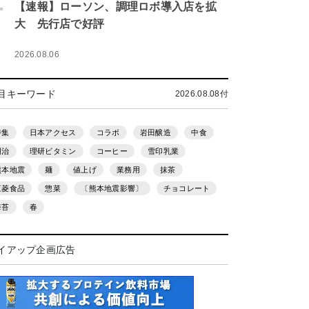
.
【速報】ローソン、調理ロボ導入店を拡
大 先行店で好評
2026.08.06
目キーワード
2026.08.08付
特集
日本アクセス
コラボ
岩田醸造
中食
明治
理研ビタミン
コーヒー
雪印乳業
熊本地震
麺
値上げ
業務用
抹茶
三菱食品
惣菜
〔熊本地震影響〕
チョコレート
海苔
春
イアップ企画広告