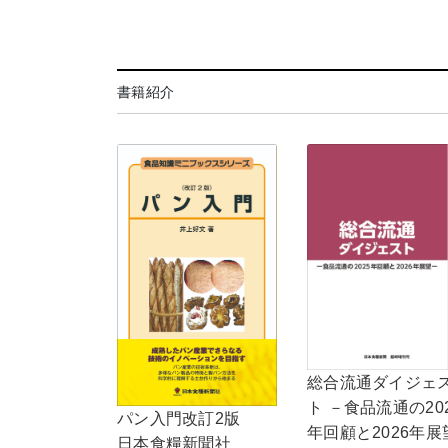
書籍紹介
総合流通ダイジェ
ト －食品流通の20
パン入門改訂2版
年回顧と2026年展
日本食糧新聞社