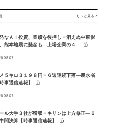
報
もっと見る >
発なＡＩ投資、業績を後押し＝消えぬ中東影
、熊本地震に懸念も―上場企業の４…
26.08.07
メ５キロ３１９８円＝６週連続下落―農水省
時事通信速報】
26.08.07
ール大手３社が増収＝キリンは上方修正―６
中間決算【時事通信速報】