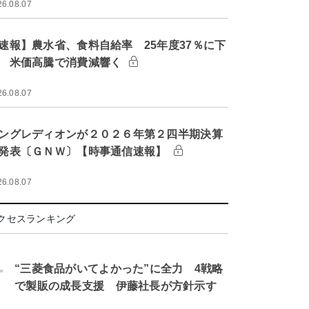
26.08.07
速報】農水省、食料自給率 25年度37％に下
 米価高騰で消費減響く
26.08.07
ングレディオンが２０２６年第２四半期決算
発表〔ＧＮＷ〕【時事通信速報】
26.08.07
クセスランキング
.
“三菱食品がいてよかった”に全力 4戦略
で製販の成長支援 伊藤社長が方針示す