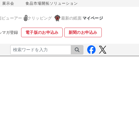
展示会
食品市場開拓ソリューション
面ビューアー
クリッピング
最新の紙面
マイページ
ルマガ登録
電子版のお申込み
新聞のお申込み
検索