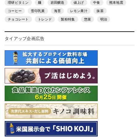
理研ビタミン
麺
岩田醸造
値上げ
中食
熊本地震
コーヒー
雪印乳業
海苔
レモン果汁
抹茶
チョコレート
トレンド
製粉特集
惣菜
明治
タイアップ企画広告