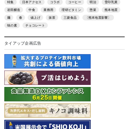
特集
日本アクセス
コラボ
コーヒー
明治
雪印乳業
岩田醸造
中食
業務用
理研ビタミン
惣菜
熊本地震
麺
春
値上げ
抹茶
三菱食品
〔熊本地震影響〕
味の素
チョコレート
タイアップ企画広告