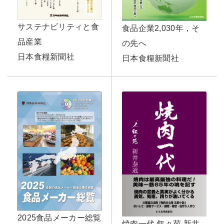
サステナビリティと食
食品企業2,030年，そ
品産業
の先へ
日本食糧新聞社
日本食糧新聞社
2025食品メーカー総覧
焼肉一代 叙々苑 新井