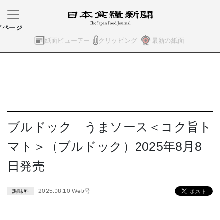
イページ
紙面ビューアー
クリッピング
最新の紙面
ブルドック うまソース＜コク旨ト
マト＞（ブルドック）2025年8月8
日発売
2025.08.10 Web号
調味料