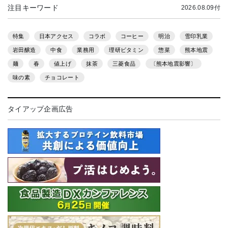
注目キーワード
2026.08.09付
特集
日本アクセス
コラボ
コーヒー
明治
雪印乳業
岩田醸造
中食
業務用
理研ビタミン
惣菜
熊本地震
麺
春
値上げ
抹茶
三菱食品
〔熊本地震影響〕
味の素
チョコレート
タイアップ企画広告