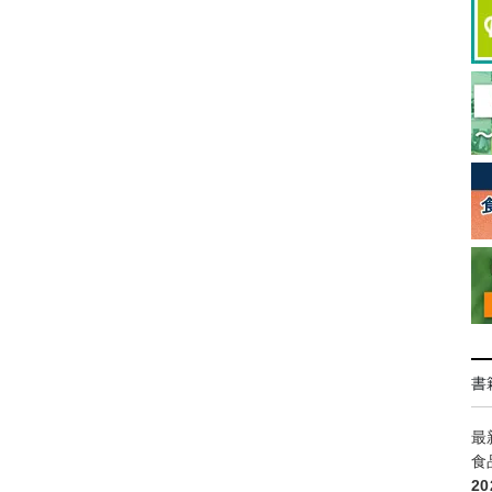
書
最
食
2