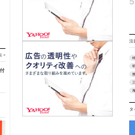
5
注
覧 >
寄付
タ