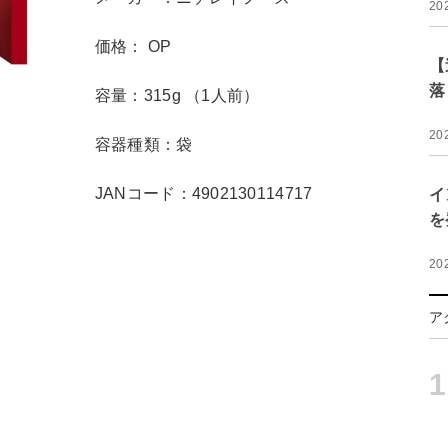
20
価格： OP
【
落
容量：315g （1人前）
20
容器種類：袋
JANコード：4902130114717
イ
を
20
ア
1