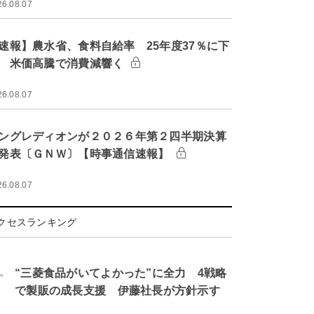
26.08.07
速報】農水省、食料自給率 25年度37％に下
 米価高騰で消費減響く
26.08.07
ングレディオンが２０２６年第２四半期決算
発表〔ＧＮＷ〕【時事通信速報】
26.08.07
クセスランキング
.
“三菱食品がいてよかった”に全力 4戦略
で製販の成長支援 伊藤社長が方針示す