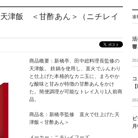
た天津飯 ＜甘酢あん＞（ニチレイ
速
活
響
商品概要：新橋亭、田中総料理長監修の
20
天津飯。 鉄鍋を使用し、直火でふんわり
と仕上げた本格的なカニ玉に、まろやか
コ
な酸味と甘みが特徴の甘酢あんをかけ
【
た。簡便調理が可能なトレイ入り1人前商
品。
20
商品名：新橋亭監修 直火で仕上げた天
ビ
津飯＜甘酢あん＞
月
メーカー：ニチレイフーズ