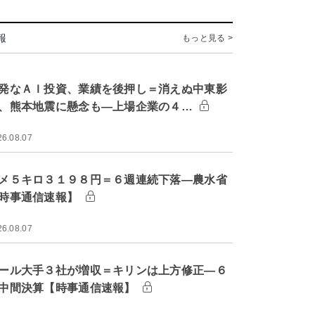
報
もっと見る >
発なＡＩ投資、業績を後押し＝消えぬ中東影
、熊本地震に懸念も―上場企業の４…
26.08.07
メ５キロ３１９８円＝６週連続下落―農水省
時事通信速報】
26.08.07
ール大手３社が増収＝キリンは上方修正―６
中間決算【時事通信速報】