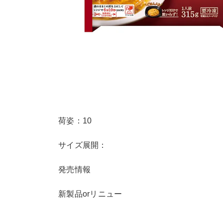
荷姿：10
サイズ展開：
発売情報
新製品orリニュー