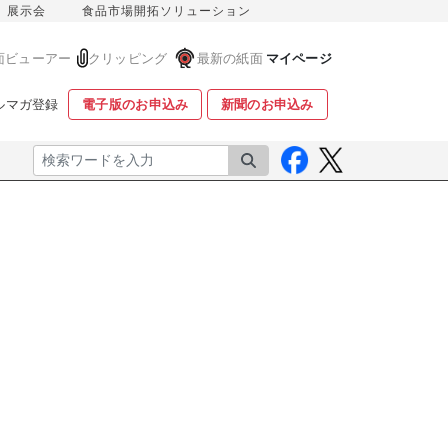
展示会
食品市場開拓ソリューション
面ビューアー
クリッピング
最新の紙面
マイページ
ルマガ登録
電子版のお申込み
新聞のお申込み
検索