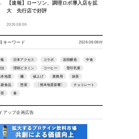
.
【速報】ローソン、調理ロボ導入店を拡
大 先行店で好評
2026.08.06
目キーワード
2026.08.08付
特集
日本アクセス
コラボ
岩田醸造
中食
明治
理研ビタミン
コーヒー
雪印乳業
熊本地震
麺
値上げ
業務用
抹茶
三菱食品
惣菜
〔熊本地震影響〕
チョコレート
海苔
春
イアップ企画広告