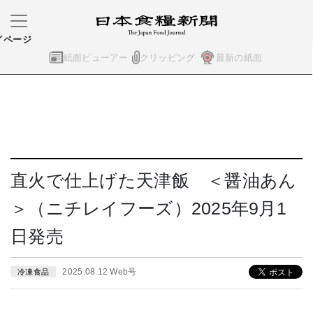
イページ
紙面ビューアー
クリッピング
最新の紙面
直火で仕上げた天津飯 ＜醤油あん
＞（ニチレイフーズ）2025年9月1
日発売
2025.08.12 Web号
冷凍食品