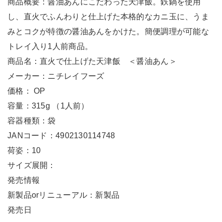
商品概要：醤油あんにこだわった天津飯。鉄鍋を使用
し、直火でふんわりと仕上げた本格的なカニ玉に、うま
みとコクが特徴の醤油あんをかけた。簡便調理が可能な
トレイ入り1人前商品。
商品名：直火で仕上げた天津飯 ＜醤油あん＞
メーカー：ニチレイフーズ
価格： OP
容量：315g （1人前）
容器種類：袋
JANコード：4902130114748
荷姿：10
サイズ展開：
発売情報
新製品orリニューアル：新製品
発売日