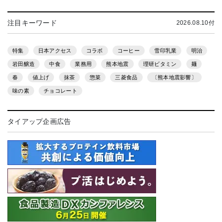
注目キーワード
2026.08.10付
特集
日本アクセス
コラボ
コーヒー
雪印乳業
明治
岩田醸造
中食
業務用
熊本地震
理研ビタミン
麺
春
値上げ
抹茶
惣菜
三菱食品
〔熊本地震影響〕
味の素
チョコレート
タイアップ企画広告