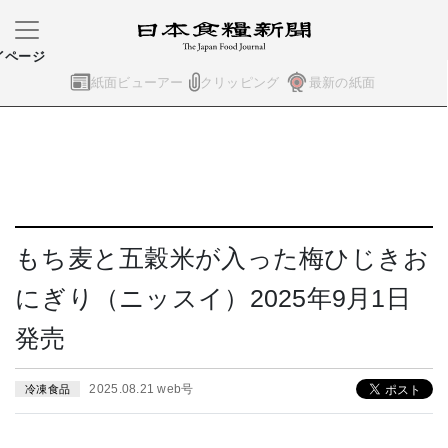
イページ
紙面ビューアー
クリッピング
最新の紙面
もち麦と五穀米が入った梅ひじきお
にぎり（ニッスイ）2025年9月1日
発売
2025.08.21 web号
冷凍食品