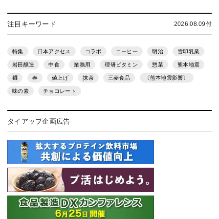
注目キーワード
2026.08.09付
特集
日本アクセス
コラボ
コーヒー
明治
雪印乳業
岩田醸造
中食
業務用
理研ビタミン
惣菜
熊本地震
麺
春
値上げ
抹茶
三菱食品
〔熊本地震影響〕
味の素
チョコレート
タイアップ企画広告