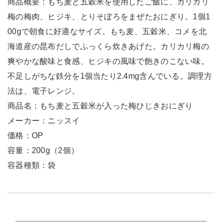
商品概要：もち麦と五穀米を使用したご飯に、カリカリ
梅の梅肉、ヒジキ、とりそぼろをまぜたおにぎり。1個1
00gで朝食に好適なサイズ。もち麦、五穀米、コメを北
海道産の昆布だしでふっくら炊きあげた。カリカリ梅の
爽やかな酸味と食感、ヒジキの風味で飽きのこない味。
不足しがちな鉄分を1個当たり2.4mg含んでいる。調理方
法は、電子レンジ。
商品名：もち麦と五穀米が入った梅ひじきおにぎり
メーカー：ニッスイ
価格：OP
容量：200g（2個）
容器種類：袋