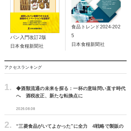
食品トレンド2024-202
5
パン入門改訂2版
日本食糧新聞社
日本食糧新聞社
アクセスランキング
1.
◆酒類流通の未来を探る：一杯の意味問い直す時代
へ 酒税改正、新たな転換点に
2026.08.08
2.
“三菱食品がいてよかった”に全力 4戦略で製販の