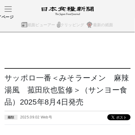
イページ
紙面ビューアー
クリッピング
最新の紙面
サッポロ一番＜みそラーメン 麻辣
湯風 菰田欣也監修＞（サンヨー食
品）2025年8月4日発売
2025.09.02 Web号
麺類