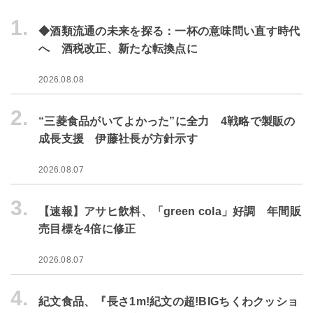
1.
◆酒類流通の未来を探る：一杯の意味問い直す時代
へ 酒税改正、新たな転換点に
2026.08.08
2.
“三菱食品がいてよかった”に全力 4戦略で製販の
成長支援 伊藤社長が方針示す
2026.08.07
3.
【速報】アサヒ飲料、「green cola」好調 年間販
売目標を4倍に修正
2026.08.07
4.
紀文食品、『長さ1m!紀文の超!BIGちくわクッショ