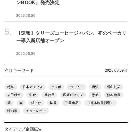
ンBOOK』発売決定
2026.08.06
5.
【速報】タリーズコーヒージャパン、初のベーカリ
ー導入新店舗オープン
2026.08.06
注目キーワード
2026.08.09付
特集
日本アクセス
コラボ
コーヒー
明治
雪印乳業
岩田醸造
中食
業務用
理研ビタミン
惣菜
熊本地震
麺
春
値上げ
抹茶
三菱食品
〔熊本地震影響〕
味の素
チョコレート
タイアップ企画広告