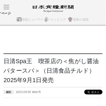
イページ
紙面ビューアー
クリッピング
最新の紙面
日清Spa王 喫茶店の＜焦がし醤油
バタースパ＞（日清食品チルド）
2025年9月1日発売
2025.09.05 Web号
麺類