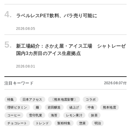
4.
ラベルレスPET飲料、バラ売り可能に
2026.08.05
5.
新工場紹介：さかえ屋・アイス工場 シャトレーゼ
国内3カ所目のアイス生産拠点
2026.08.01
注目キーワード
2026.08.07付
特集
日本アクセス
〔熊本地震影響〕
コラボ
理研ビタミン
麺
岩田醸造
値上げ
中食
熊本地震
コーヒー
雪印乳業
海苔
レモン果汁
抹茶
チョコレート
トレンド
製粉特集
惣菜
明治