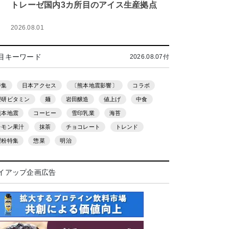
トレーゼ国内3カ所目のアイス生産拠点
2026.08.01
目キーワード
2026.08.07付
特集
日本アクセス
〔熊本地震影響〕
コラボ
理研ビタミン
麺
岩田醸造
値上げ
中食
熊本地震
コーヒー
雪印乳業
海苔
レモン果汁
抹茶
チョコレート
トレンド
製粉特集
惣菜
明治
イアップ企画広告