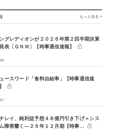
報
もっと見る >
ングレディオンが２０２６年第２四半期決算
発表〔ＧＮＷ〕【時事通信速報】
:49
ュースワード「食料自給率」【時事通信速
】
:47
チレイ、純利益予想４８億円引き下げ＝シス
ム障害響く―２６年１２月期【時事…