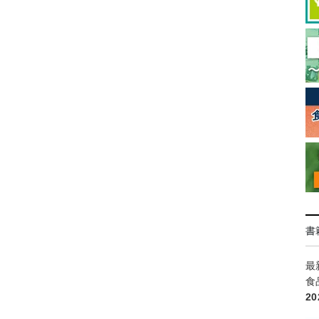
書
最
食
2