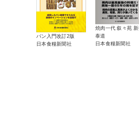
焼肉一代 叙々苑 新
泰道
パン入門改訂2版
日本食糧新聞社
日本食糧新聞社