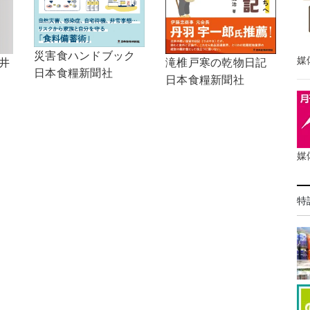
災害食ハンドブック
媒
井
滝椎戸寒の乾物日記
日本食糧新聞社
日本食糧新聞社
媒
特