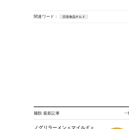
関連ワード：
日清食品チルド
麺類 最新記事
一
ノグリラーメン＜マイルド＞