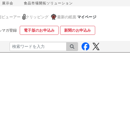
展示会
食品市場開拓ソリューション
面ビューアー
クリッピング
最新の紙面
マイページ
ルマガ登録
電子版のお申込み
新聞のお申込み
検索