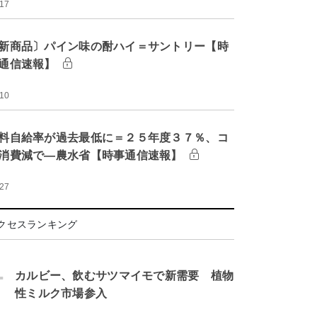
:17
新商品〕パイン味の酎ハイ＝サントリー【時
通信速報】
:10
料自給率が過去最低に＝２５年度３７％、コ
消費減で―農水省【時事通信速報】
:27
クセスランキング
.
カルビー、飲むサツマイモで新需要 植物
性ミルク市場参入