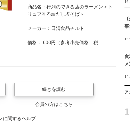
16
商品名：行列のできる店のラーメン＜ト
リュフ香る蛤だし塩そば＞
〔
事
メーカー：日清食品チルド
15
価格： 600円（参考小売価格、税
食
メ
14
続きを読む
ア
会員の方はこちら
1
ンに関するヘルプ