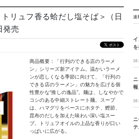
＜トリュフ香る蛤だし塩そば＞（日
速
日発売
イ
を
商品概要：「行列のできる店のラーメ
16
ン」シリーズ新アイテム。温かいラーメ
ンが恋しくなる季節に向けて、「行列の
ニ
できる店のラーメン」の魅力を広げる個
報
性豊かな“推しの逸品”。麺は、しなやかで
コシのある中細ストレート麺。スープ
16
は、ハマグリをベースにホタテ、鰹節、
昆布のだしを加えた味わい深い塩スー
ニ
プ。トリュフオイルの上品な香りが口い
テ
っぱいに広がる。