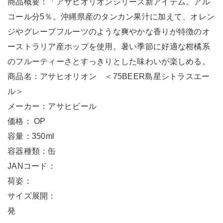
商品概要：「アサヒオリオンシリーズ新アイテム。アル
コール分5％。沖縄県産のタンカン果汁に加えて、オレン
ジやグレープフルーツのような爽やかな香りが特徴のオ
ーストラリア産ホップを使用。暑い季節に好適な柑橘系
のフルーティーさとすっきりとした味わいが楽しめる。
商品名：アサヒオリオン ＜75BEER島星シトラスエー
ル＞
メーカー：アサヒビール
価格： OP
容量：350ml
容器種類：缶
JANコード：
荷姿：
サイズ展開：
発