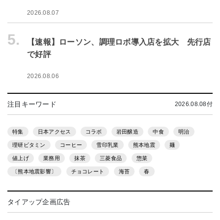
2026.08.07
5.
【速報】ローソン、調理ロボ導入店を拡大 先行店
で好評
2026.08.06
注目キーワード
2026.08.08付
特集
日本アクセス
コラボ
岩田醸造
中食
明治
理研ビタミン
コーヒー
雪印乳業
熊本地震
麺
値上げ
業務用
抹茶
三菱食品
惣菜
〔熊本地震影響〕
チョコレート
海苔
春
タイアップ企画広告