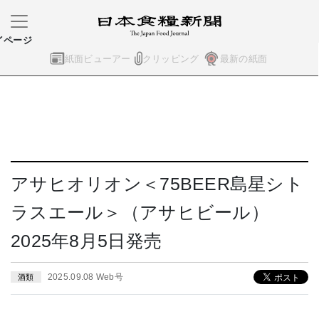
イページ
紙面ビューアー
クリッピング
最新の紙面
アサヒオリオン＜75BEER島星シト
ラスエール＞（アサヒビール）
2025年8月5日発売
2025.09.08 Web号
酒類