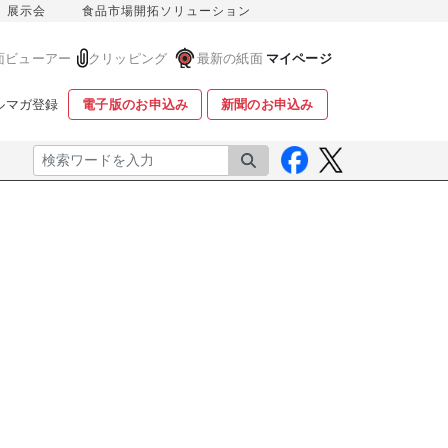
展示会
食品市場開拓ソリューション
面ビューアー
クリッピング
最新の紙面
マイページ
ルマガ登録
電子版のお申込み
新聞のお申込み
検索