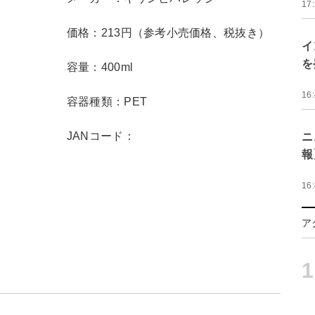
17
価格：213円（参考小売価格、税抜き）
イ
を
容量：400ml
16
容器種類：PET
JANコード：
ニ
報
16
ア
1