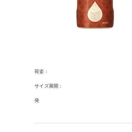
荷姿：
サイズ展開：
発