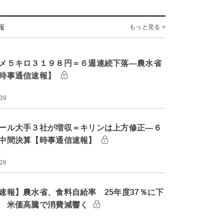
報
もっと見る >
メ５キロ３１９８円＝６週連続下落―農水省
時事通信速報】
:39
ール大手３社が増収＝キリンは上方修正―６
中間決算【時事通信速報】
:28
速報】農水省、食料自給率 25年度37％に下
 米価高騰で消費減響く