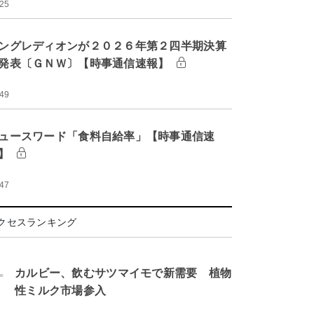
:25
ングレディオンが２０２６年第２四半期決算
発表〔ＧＮＷ〕【時事通信速報】
:49
ュースワード「食料自給率」【時事通信速
】
:47
クセスランキング
.
カルビー、飲むサツマイモで新需要 植物
性ミルク市場参入