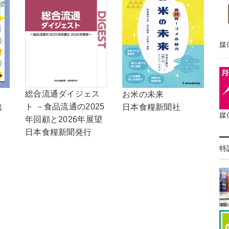
媒
総合流通ダイジェス
！
お米の未来
ト －食品流通の2025
出
日本食糧新聞社
媒
年回顧と2026年展望
日本食糧新聞発行
特