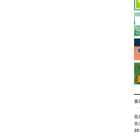
書
最
食
2