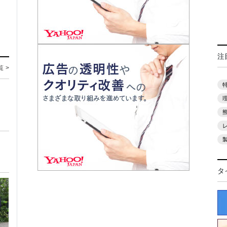
注
覧 >
タ