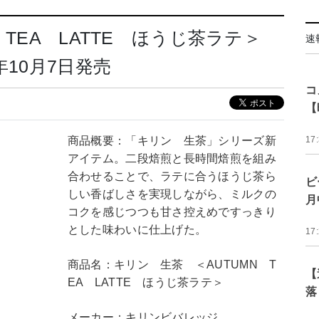
TEA LATTE ほうじ茶ラテ＞
速
年10月7日発売
コ
【
商品概要：「キリン 生茶」シリーズ新
17
アイテム。二段焙煎と長時間焙煎を組み
合わせることで、ラテに合うほうじ茶ら
ビ
しい香ばしさを実現しながら、ミルクの
月
コクを感じつつも甘さ控えめですっきり
とした味わいに仕上げた。
17
商品名：キリン 生茶 ＜AUTUMN T
【
EA LATTE ほうじ茶ラテ＞
落
メーカー：キリンビバレッジ