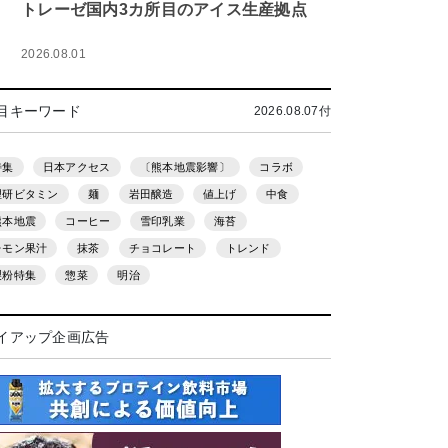
トレーゼ国内3カ所目のアイス生産拠点
2026.08.01
目キーワード
2026.08.07付
特集
日本アクセス
〔熊本地震影響〕
コラボ
理研ビタミン
麺
岩田醸造
値上げ
中食
熊本地震
コーヒー
雪印乳業
海苔
レモン果汁
抹茶
チョコレート
トレンド
製粉特集
惣菜
明治
イアップ企画広告